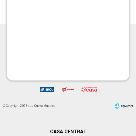
$
1.390
$
1.490
$
2.790
$
2.990




© Copyright 2026 / La Cueva Muebles
CASA CENTRAL