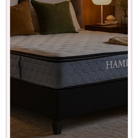
Mesa Lateral con Bandeja Metálica
WEL-207
$
1.490
$
2.990
50
Medidas:
- Alto: 51 cm
- Diámetro: 47 cm
Comprá con
hasta en 12 cuotas
+DETALLE
¡ME INTERESA!
Métodos y costos de envío