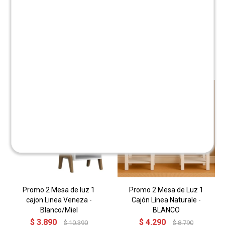
Productos que te pueden interesar
Promo 2 Mesa de luz 1
Promo 2 Mesa de Luz 1
cajon Linea Veneza -
Cajón Línea Naturale -
Blanco/Miel
BLANCO
$
3.890
$
4.290
$
10.390
$
8.790