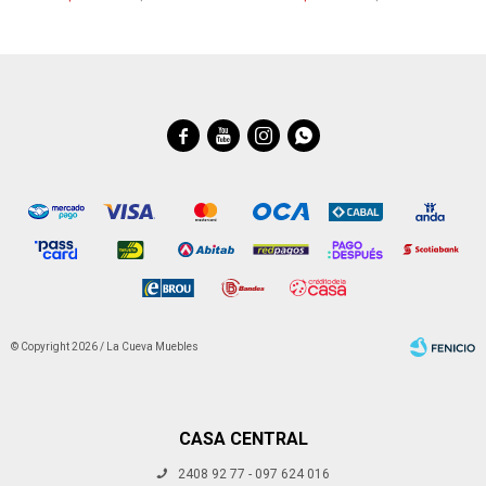




© Copyright 2026 / La Cueva Muebles
CASA CENTRAL
2408 92 77 - 097 624 016