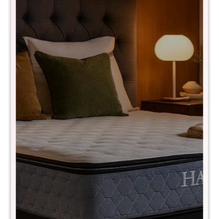
Mesa de living Linea Rimini
7730024103434
$
21.990
$
43.990
50
Mesa de living madera maciza estilo rústica. Esta mesa
aportará un aire rústico a tu hogar, sus nudos e
imperfecciones, propias de la madera, le aportan ese
carácter tosco y único, acabado natural envejecido.
Medidas: 138x80x43 cm
Comprá con
hasta en 12 cuotas
+DETALLE
¡ME INTERESA!
Métodos y costos de envío