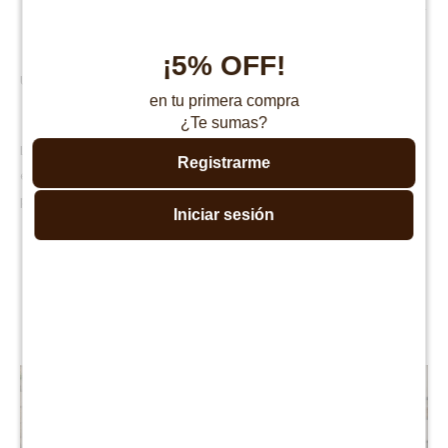
Fácil de combinar con sillones, alfombras y muebles de madera.
¡5% OFF!
Una pieza con carácter propio
en tu primera compra
¿Te sumas?
La belleza natural de la madera hace que no existan dos mesas
Registrarme
exactamente iguales. Los nudos, vetas y variaciones de tono forman
parte de su identidad y realzan su autenticidad.
Iniciar sesión
Productos que te pueden interesar