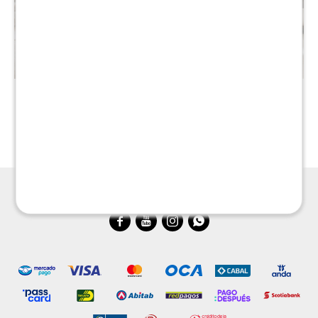
Mesa de living Linea Rimini
Mesa de living redonda
Linea Rimini
$
14.990
$
29.990
$
16.290
$
32.590



