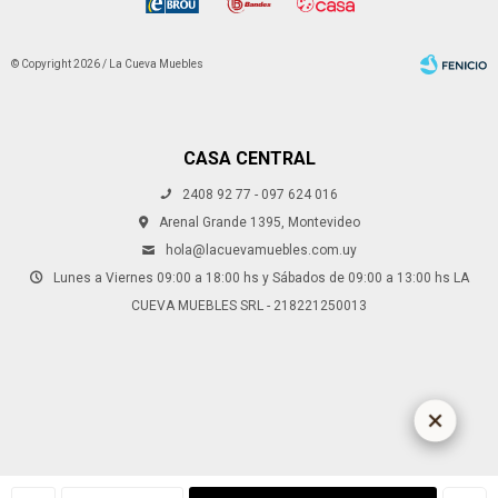
© Copyright 2026 / La Cueva Muebles
CASA CENTRAL
2408 92 77 - 097 624 016
Fenicio
Arenal Grande 1395, Montevideo
hola@lacuevamuebles.com.uy
Lunes a Viernes 09:00 a 18:00 hs y Sábados de 09:00 a 13:00 hs LA
CUEVA MUEBLES SRL - 218221250013
¡