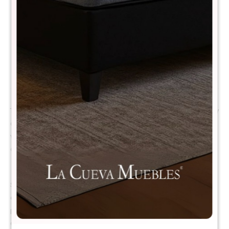
CARACTERÍSTICAS
Línea
Rimini
Descripción
Transformá tu living con una mesa de centro de gran presencia visual y
diseño atemporal. Fabricada en madera maciza, destaca por sus
vetas naturales, nudos auténticos y terminación artesanal que
convierten cada pieza en única.
Su estructura robusta y sus patas de gran espesor brindan
estabilidad, resistencia y una estética cálida que combina
perfectamente con ambientes rústicos, industriales, nórdicos o
contemporáneos.