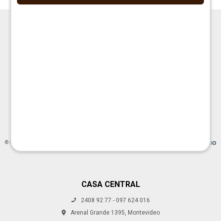




© Copyright 2026 / La Cueva Muebles
CASA CENTRAL
2408 92 77 - 097 624 016
Fenicio
Arenal Grande 1395, Montevideo