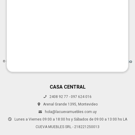




© Copyright 2026 / La Cueva Muebles
CASA CENTRAL
2408 92 77 - 097 624 016
Fenicio
Arenal Grande 1395, Montevideo
hola@lacuevamuebles.com.uy
Lunes a Viernes 09:00 a 18:00 hs y Sábados de 09:00 a 13:00 hs LA
CUEVA MUEBLES SRL - 218221250013