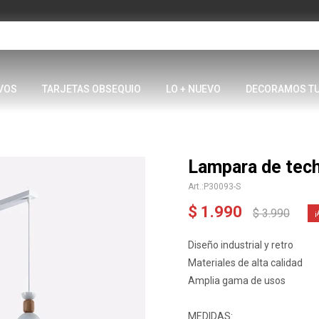
VOS
TARJETAS OBSEQUIO
LO + NUEVO
DECORAMOS T
Lampara de tech
P30093-S
$
1.990
$
3.990
Diseño industrial y retro
Materiales de alta calidad
Amplia gama de usos
MEDIDAS: