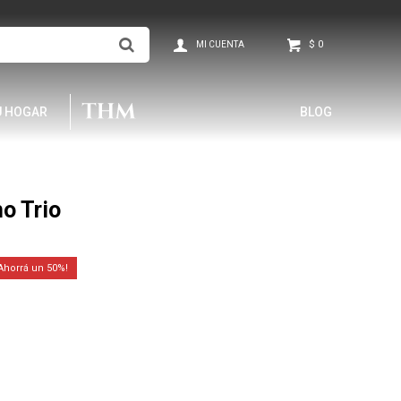
$
0
U HOGAR
BLOG
o Trio
50