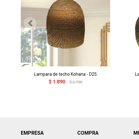
Lampara de techo Kohana - D25
L
$
1.890
$
3.790
EMPRESA
COMPRA
M