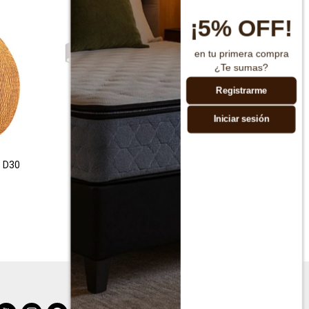
¡5% OFF!
en tu primera compra
¿Te sumas?
Registrarme
Iniciar sesión
- D30
Plafon led nordico cuadrado
L
$
2.190
$
4.390