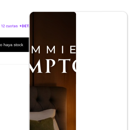
 12 cuotas
+DETALLE
ESA!
o haya stock