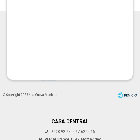




© Copyright 2026 / La Cueva Muebles
CASA CENTRAL
2408 92 77 - 097 624 016
Fenicio
Arenal Grande 1395, Montevideo