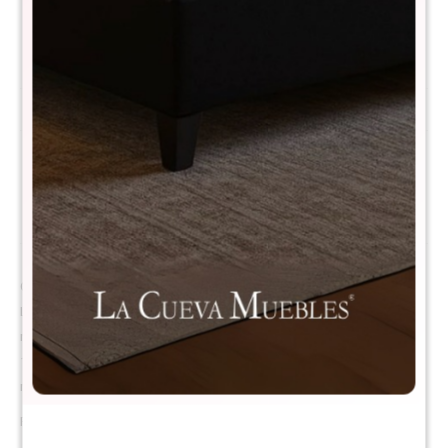
Comprá con
hasta en 12 cuotas
+DETALLE
¡ME INTERESA!
Métodos y costos de envío
Descripción
Convertí tu casa en un verdadero spa con el Jacuzzi Inflable Bestway
Lazy-Z-Spa Miami. Diseñado para ofrecer máxima comodidad y
relajación, este spa inflable cuenta con el exclusivo sistema AirJet con
120 chorros de aire caliente, que generan miles de burbujas para un
masaje envolvente y revitalizante.
Principales características: