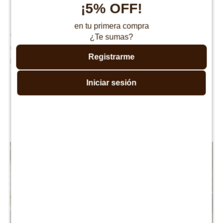
Crear tu propio espacio de spa en casa sin obras ni
¡5% OFF!
instalaciones complejas
en tu primera compra
Con el Bestway Lazy-Z-Spa Miami transformás cualquier espacio en
¿Te sumas?
un oasis de descanso y bienestar. Relajación, comodidad y
Registrarme
practicidad, todo en un solo jacuzzi inflable.
Iniciar sesión
Productos que te pueden interesar