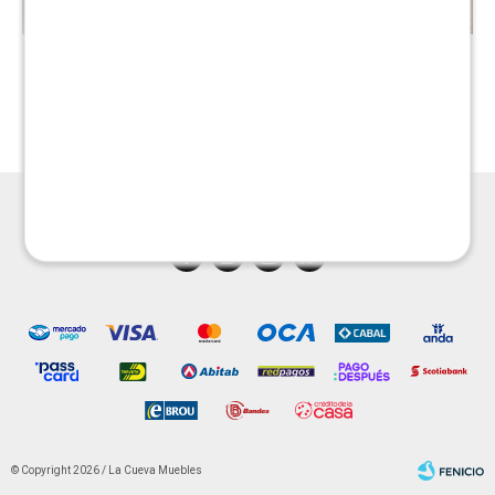
Mesa de jardin extensible
Juego de Jardin
Osaka - Blanca
Manhattan
$
19.990
$
27.990
$
39.990
$
35.990




© Copyright 2026 / La Cueva Muebles