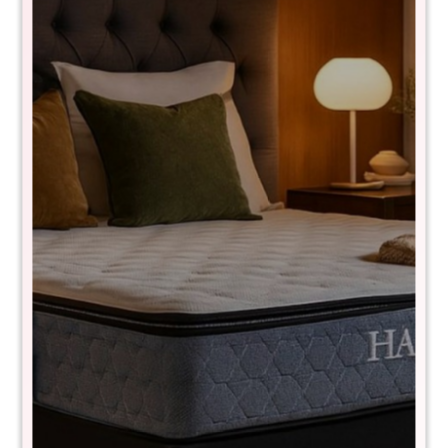
Jacuzzi Inflable Bestway Lay Z Spa
Miami
60001
$
42.990
$
85.990
50
Jacuzzi Inflable para 4 personas.
Incluye:
Jacuzzi inflable Bestway Lazy-Z-Spa Miami
Bomba para inflado y filtrado
Filtro de agua
Dispensador químico
Lona superior protectora
Parche de reparación
Manual de uso