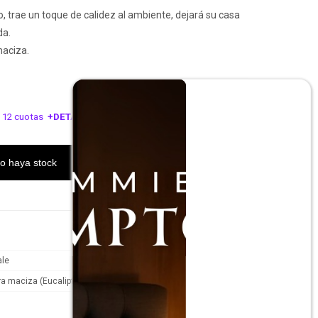
co, trae un toque de calidez al ambiente, dejará su casa
da.
aciza.
 12 cuotas
+DETALLE
ESA!
o haya stock
ale
a maciza (Eucaliptus)