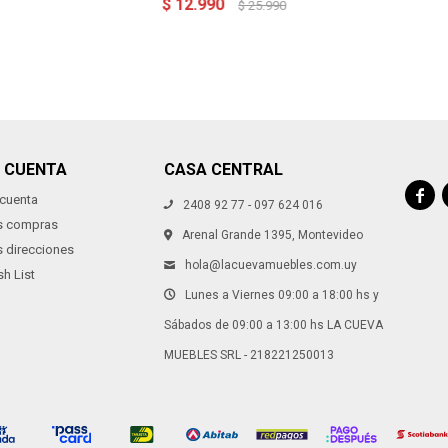
$
12.990
$
25.990
I CUENTA
CASA CENTRAL

 cuenta
2408 92 77 - 097 624 016
s compras
Arenal Grande 1395, Montevideo
s direcciones
hola@lacuevamuebles.com.uy
h List
Lunes a Viernes 09:00 a 18:00 hs y
Sábados de 09:00 a 13:00 hs LA CUEVA
MUEBLES SRL - 218221250013