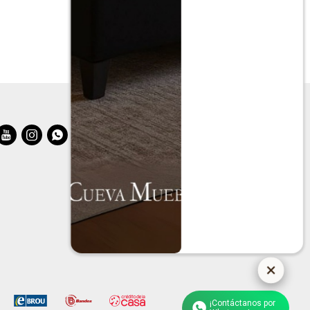



¡Contáctanos por