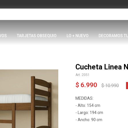
VOS
TARJETAS OBSEQUIO
LO + NUEVO
DECORAMOS T
Cucheta Linea N
2051
$
6.990
$
10.990
MEDIDAS:
- Alto: 154 cm
- Largo: 194 cm
- Ancho: 90 cm