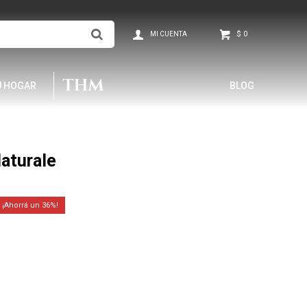
$
0
U HOGAR
BLOG
aturale
36