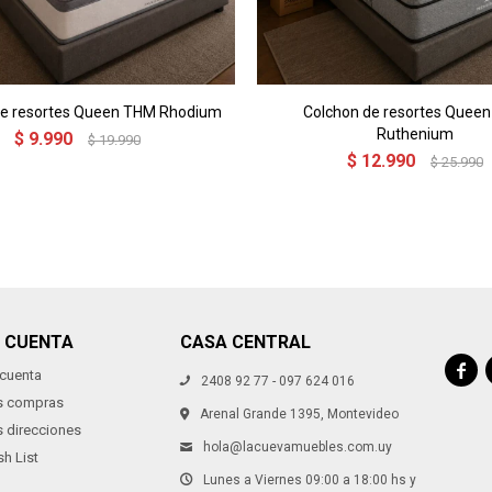
de resortes Queen THM Rhodium
Colchon de resortes Quee
Ruthenium
$
9.990
$
19.990
$
12.990
$
25.990
I CUENTA
CASA CENTRAL

 cuenta
2408 92 77 - 097 624 016
s compras
Arenal Grande 1395, Montevideo
s direcciones
hola@lacuevamuebles.com.uy
h List
Lunes a Viernes 09:00 a 18:00 hs y