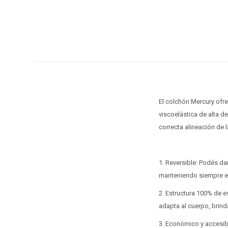
El colchón Mercury ofr
viscoelástica de alta 
correcta alineación de 
1. Reversible: Podés da
manteniendo siempre el
2. Estructura 100% de 
adapta al cuerpo, brin
3. Económico y accesibl