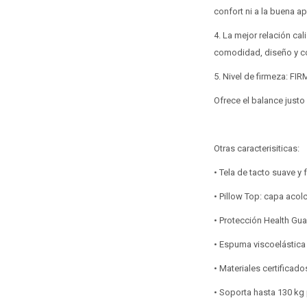
confort ni a la buena ap
4. La mejor relación ca
comodidad, diseño y co
5. Nivel de firmeza: FIR
Ofrece el balance justo
Otras caracterisiticas:
• Tela de tacto suave y
• Pillow Top: capa acol
• Protección Health Gua
• Espuma viscoelástica
• Materiales certificad
• Soporta hasta 130 kg