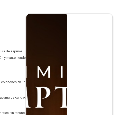
ctura de espuma
ión y manteniendo la
os colchones en uno,
espuma de calidad se
ctica sin renunciar al