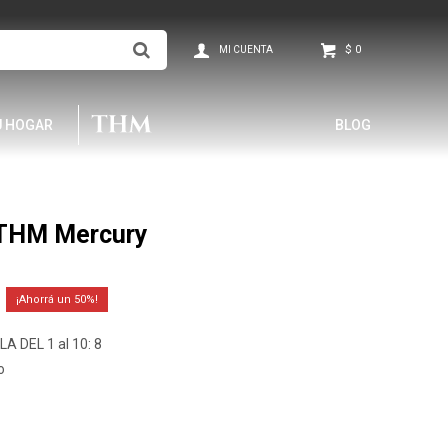
$
0
U HOGAR
BLOG
 THM Mercury
50
A DEL 1 al 10: 8
o