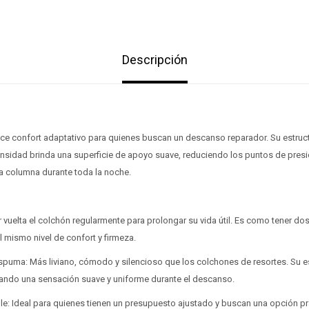
Descripción
ece confort adaptativo para quienes buscan un descanso reparador. Su estru
densidad brinda una superficie de apoyo suave, reduciendo los puntos de pres
la columna durante toda la noche.
r vuelta el colchón regularmente para prolongar su vida útil. Es como tener d
 mismo nivel de confort y firmeza.
espuma: Más liviano, cómodo y silencioso que los colchones de resortes. Su 
¡Sumate a la forma más ágil de comprar!
¡Sumate a la forma más ágil de comprar!
dando una sensación suave y uniforme durante el descanso.
Comprá en 3 cuotas sin recargo o hasta en 12
Comprá en 3 cuotas sin recargo o hasta en 12
e: Ideal para quienes tienen un presupuesto ajustado y buscan una opción prá
cuotas * ¡Solo con tu cédula!
cuotas * ¡Solo con tu cédula!