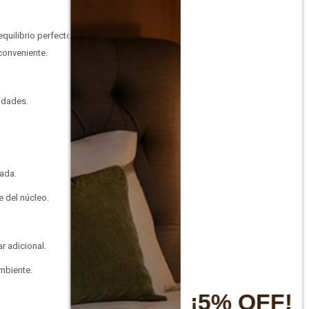
quilibrio perfecto entre
conveniente.
idades.
rada.
e del núcleo.
r adicional.
ambiente.
¡5% OFF!