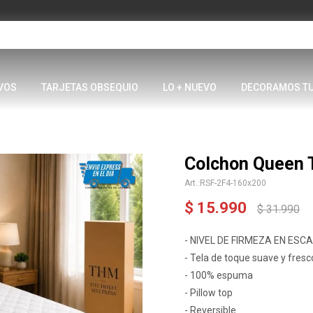
VOS
TARJETAS OBSEQUIO
LO + NUEVO
DECORAMOS T
Colchon Queen
RSF-2F4-160x200
$
15.990
$
31.990
- NIVEL DE FIRMEZA EN ESCAL
- Tela de toque suave y fresc
- 100% espuma
- Pillow top
- Reversible