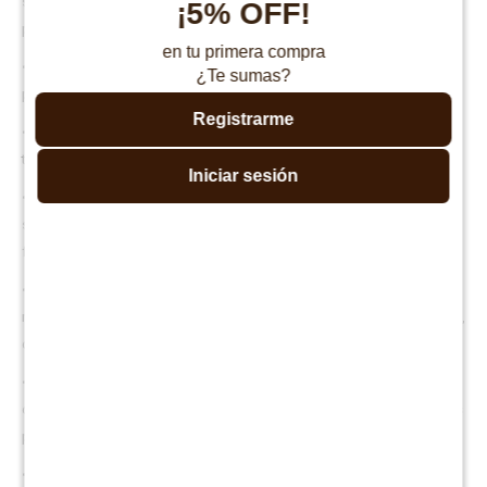
siliconada ConstantFresh: se adapta al contorno del cuerpo, alivia la
¡5% OFF!
presión y mejora la regulación térmica.
en tu primera compra
• Tecnología Turn Free: no es necesario darlo vuelta, solo rotarlo
¿Te sumas?
periódicamente para mantener su forma y prolongar su vida útil.
Registrarme
• Protección Health Guard: tratamiento antiácaros y antialérgico, que
también previene olores causados por bacterias.
Iniciar sesión
• No mantiene el calor: la combinación de viscoelástica y fibra
siliconada ayuda a liberar el calor acumulado, proporcionando
frescura durante toda la noche.
• Certificación CertiPUR-US: materiales seguros, duraderos y
respetuosos con el medio ambiente. Cumple con el estándar CFR1633,
que garantiza que es resistente al fuego y seguro de usar.
• Soporte lumbar óptimo y durabilidad: ideal para diferentes tipos de
durmientes que buscan suavidad sin perder soporte en las zonas más
pesadas del cuerpo.
• Envío inteligente: se entrega comprimido y enrollado para facilitar el