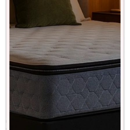
Comprá con
hasta en 12 cuotas
+DETALLE
¡ME INTERESA!
Métodos y costos de envío
CARACTERÍSTICAS
Material
Resortes
Descripción
El Colchón THM Rhodium Hybrid está diseñado para quienes buscan
una experiencia de descanso suave pero con soporte confiable. Su