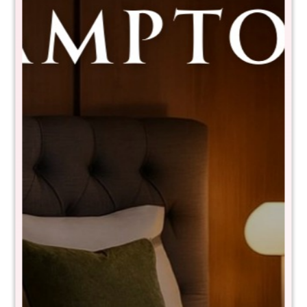
Colchon de resortes 2 Plazas THM
Rhodium
RSB-TT-311-140X190
$
7.990
$
15.990
50
- NIVEL DE FIRMEZA EN ESCALA DEL 1 al 10: 4
- Tela de toque suave y fresco
- Anti deslizante
- Resortes pocket confort core de 100kg por persona
- Pillow top
- Tecnología turn free (No es necesario darlo vuelta)
- Medidas: 140x190x20 cm
- Garantía 10 años