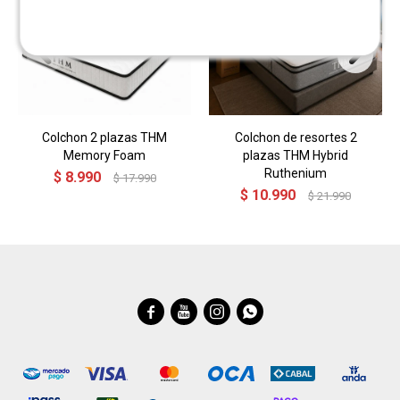
Colchon 2 plazas THM
Colchon de resortes 2
Memory Foam
plazas THM Hybrid
Ruthenium
$
8.990
$
17.990
$
10.990
$
21.990



