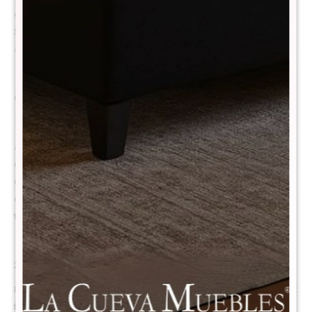
combinación de espuma viscoelástica de alta calidad y resortes
Spring Comfort 2.0 proporciona un confort envolvente y una correcta
alineación corporal, ideal para un descanso prolongado y saludable.
Confort real al mejor precio
1. Confort inmediato + soporte perfecto
Apenas te recostás, sentís la suavidad de su espuma de confort de 2
cm que envuelve tu cuerpo al instante. Justo debajo, otra capa de
espuma más firme evita que te hundas y te ofrece el equilibrio ideal
entre suavidad y soporte. Es esa sensación de ‘blando pero firme’ que
todo el mundo busca y pocos colchones logran.
2. Resortes Bonnell de 16 cm: soporte que dura años
En su interior, el sistema de resortes Bonnell de 16 cm trabaja para vos:
firme, resistente y diseñado para mantener tu columna bien alineada.