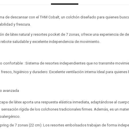
ma de descansar con el THM Cobalt, un colchón diseñado para quienes busca
abilidad y frescura.
n de látex natural y resortes pocket de 7 zonas, ofrece una experiencia de d
l, rebote saludable y excelente independencia de movimiento.
ro confortable : Sistema de resortes independientes que no transmite movimi
 fresco, higiénico y duradero: Excelente ventilación interna Ideal para quiene
so avanzada
 capa de látex aporta una respuesta elástica inmediata, adaptándose al cuerp
a sensación rígida de los colchones tradicionales firmes. Además, es un mater
poalergénico.
¡Sumate a la forma más ágil de comprar!
¡Sumate a la forma más ágil de comprar!
pring de 7 zonas (22 cm): Los resortes embolsados trabajan de forma indep