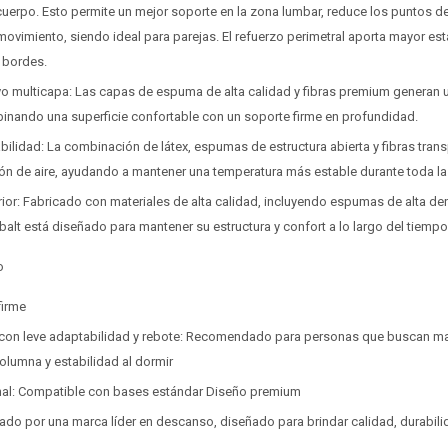
cuerpo. Esto permite un mejor soporte en la zona lumbar, reduce los puntos de 
Comprá en 3 cuotas sin recargo o hasta en 12
Comprá en 3 cuotas sin recargo o hasta en 12
cuotas * ¡Solo con tu cédula!
cuotas * ¡Solo con tu cédula!
movimiento, siendo ideal para parejas. El refuerzo perimetral aporta mayor est
* sujeto aprobación crediticia.
* sujeto aprobación crediticia.
s bordes.
Verifica si estás calificado para comprar con Pago
Verifica si estás calificado para comprar con Pago
Comprá ahora y Pagá
Comprá ahora y Pagá
Después:
Después:
vo multicapa: Las capas de espuma de alta calidad y fibras premium generan
Después, hasta en 12
Después, hasta en 12
Estás calificado para comprar usando Pago
Estás calificado para comprar usando Pago
Cédula de identidad
Cédula de identidad
binando una superficie confortable con un soporte firme en profundidad.
cuotas y sin tocar tu
cuotas y sin tocar tu
Después.
Después.
Ups!
Ups!
abilidad: La combinación de látex, espumas de estructura abierta y fibras tran
tarjeta de crédito
tarjeta de crédito
¡Algo salió mal!
¡Algo salió mal!
Parece que no tenes oferta, lamentamos el
Parece que no tenes oferta, lamentamos el
¡Tenés hasta
¡Tenés hasta
para comprar en las cuotas que
para comprar en las cuotas que
Celular
Celular
ión de aire, ayudando a mantener una temperatura más estable durante toda l
inconveniente, por cualquier duda contactanos
inconveniente, por cualquier duda contactanos
Por favor intenta nuevamente mas tarde.
Por favor intenta nuevamente mas tarde.
prefieras!
prefieras!
en
en
preguntas@pagodespues.com.uy
preguntas@pagodespues.com.uy
ior: Fabricado con materiales de alta calidad, incluyendo espumas de alta de
Elegí tus productos preferidos
Elegí tus productos preferidos
Fecha de nacimiento
Fecha de nacimiento
balt está diseñado para mantener su estructura y confort a lo largo del tiemp
Elegí Pago Después como metodo de pago
Elegí Pago Después como metodo de pago
* sujeto a aprobación crediticia. El monto disponible
* sujeto a aprobación crediticia. El monto disponible
so
Día
Día
Mes
Mes
Año
Año
puede variar por comercio
puede variar por comercio
firme
Continuar
Continuar
 con leve adaptabilidad y rebote: Recomendado para personas que buscan ma
columna y estabilidad al dormir
onal: Compatible con bases estándar Diseño premium
do por una marca líder en descanso, diseñado para brindar calidad, durabili