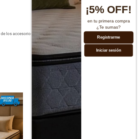
¡5% OFF!
en tu primera compra
¿Te sumas?
 de los accesorios
Registrarme
Iniciar sesión