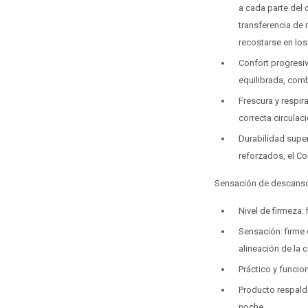
a cada parte del 
transferencia de 
recostarse en lo
Confort progresi
equilibrada, com
Frescura y respir
correcta circulac
Durabilidad super
reforzados, el Co
Sensación de descan
Nivel de firmeza: 
Sensación: firme
alineación de la 
Práctico y funci
Producto respalda
noche.