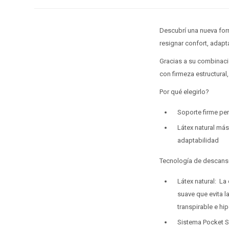
Descubrí una nueva for
resignar confort, adapt
Gracias a su combinació
con firmeza estructura
Por qué elegirlo?
Soporte firme pe
Látex natural más
adaptabilidad
Tecnología de descan
Látex natural: La
suave que evita l
transpirable e hi
Sistema Pocket S