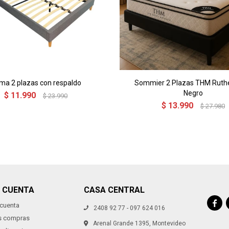
ma 2 plazas con respaldo
Sommier 2 Plazas THM Ruth
Negro
$
11.990
$
23.990
$
13.990
$
27.980
I CUENTA
CASA CENTRAL

 cuenta
2408 92 77 - 097 624 016
s compras
Arenal Grande 1395, Montevideo