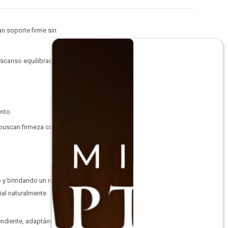
n soporte firme sin
escanso equilibrada,
ento
s buscan firmeza con
o y brindando un rebote
ial naturalmente
endiente, adaptándose