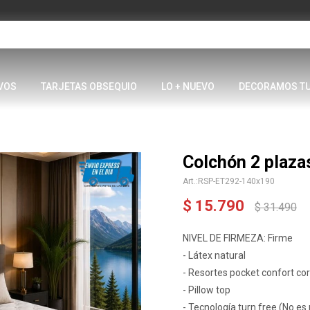
VOS
TARJETAS OBSEQUIO
LO + NUEVO
DECORAMOS T
Colchón 2 plaza
RSP-ET292-140x190
$
15.790
$
31.490
NIVEL DE FIRMEZA: Firme
- Látex natural
- Resortes pocket confort co
- Pillow top
- Tecnología turn free (No es