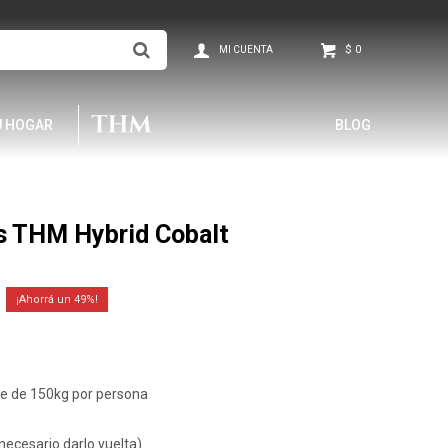
$
0
U HOGAR
BLOG
s THM Hybrid Cobalt
49
re de 150kg por persona
 necesario darlo vuelta)