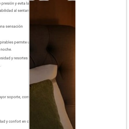
presión y evita la
abilidad al sentarse o
 una sensación
spirables permite una
a noche.
nsidad y resortes
o.
yor soporte, correcta
dad y confort en cada