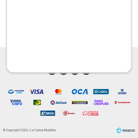
Colchon 1 plaza
Colchon 1 plaza Fantasia
$
2.990
$
3.990
$
5.990
$
5.990




© Copyright 2026 / La Cueva Muebles