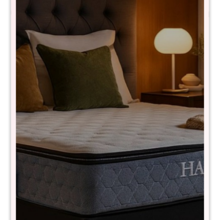
Colchon 1 plaza THM Memory Foam
RSF-F17-80x185
$
5.190
$
10.390
50
- Nivel de dureza: Medio
- Tela de toque suave y fresco
- Tecnología turn free (No es necesario darlo vuelta)
- Anti deslizante
- Protección - Health Guard
- Medidas: 80x185x15cm
Garantía: 1 año