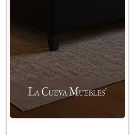
Comprá con
hasta en 12 cuotas
+DETALLE
¡ME INTERESA!
Métodos y costos de envío
CARACTERÍSTICAS
Material
Espuma
Descripción
- NIVEL DE FIRMEZA EN ESCALA DEL 1 al 10: 3
- Tela transpirable y suave al tacto, diseñada para favorecer la
ventilación y mantener una temperatura fresca durante toda la noche.
- Composición 100% espuma viscoelástica: La espuma viscoelástica