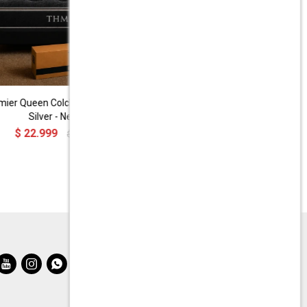
ier Queen Colchon THM Hybrid
Silver - Negro
$
22.999
$
47.890


