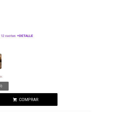
 12 cuotas
+DETALLE
ESA!
o:
0
)
COMPRAR