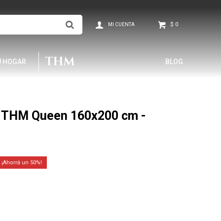
$
0
U HOGAR
BLOG
 THM Queen 160x200 cm -
50