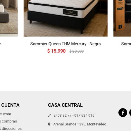
w
Sommier Queen THM Mercury - Negro
Somm
$
15.990
$
39.990
I CUENTA
CASA CENTRAL

 cuenta
2408 92 77 - 097 624 016
s compras
Arenal Grande 1395, Montevideo
s direcciones