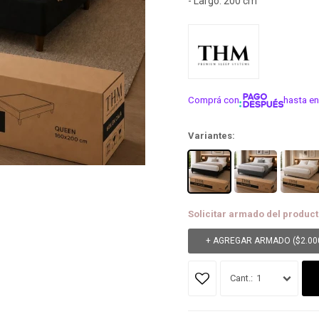
- Largo: 200 cm
Comprá con
hasta en
¡ME INTER
Variantes:
Solicitar armado del product
+ AGREGAR ARMADO (
$
2.00
1