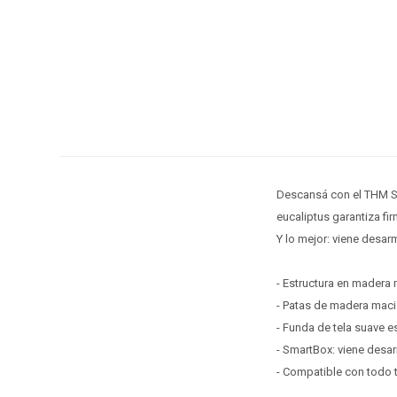
Descansá con el THM Sm
eucaliptus garantiza fi
Y lo mejor: viene desar
- Estructura en madera 
- Patas de madera maciz
- Funda de tela suave e
- SmartBox: viene desa
- Compatible con todo t