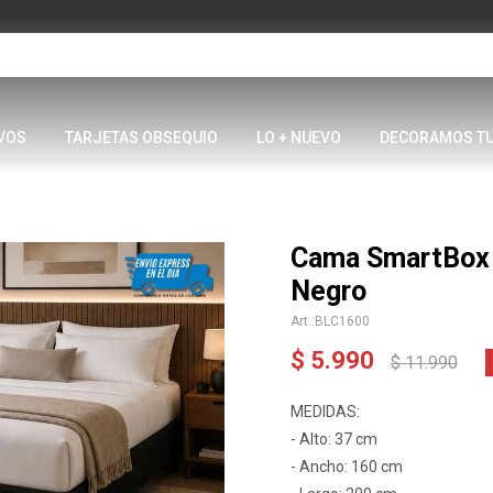
VOS
TARJETAS OBSEQUIO
LO + NUEVO
DECORAMOS T
Cama SmartBox
Negro
BLC1600
$
5.990
$
11.990
MEDIDAS:
- Alto: 37 cm
- Ancho: 160 cm