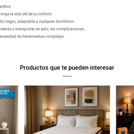
Elegí Pago Después como metodo de pago
Elegí Pago Después como metodo de pago
artBox:
* sujeto a aprobación crediticia. El monto disponible
* sujeto a aprobación crediticia. El monto disponible
onga la vida útil de tu colchón.
Día
Día
Mes
Mes
Año
Año
puede variar por comercio
puede variar por comercio
lor negro, adaptable a cualquier dormitorio.
Continuar
Continuar
scaleras o transportar en auto, sin complicaciones.
 necesidad de herramientas complejas.
Productos que te pueden interesar