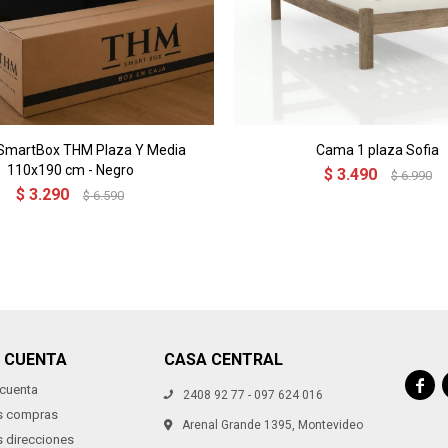
martBox THM Plaza Y Media
Cama 1 plaza Sofia
110x190 cm - Negro
$
3.490
$
6.990
$
3.290
$
6.590
I CUENTA
CASA CENTRAL

 cuenta
2408 92 77 - 097 624 016
s compras
Arenal Grande 1395, Montevideo
s direcciones