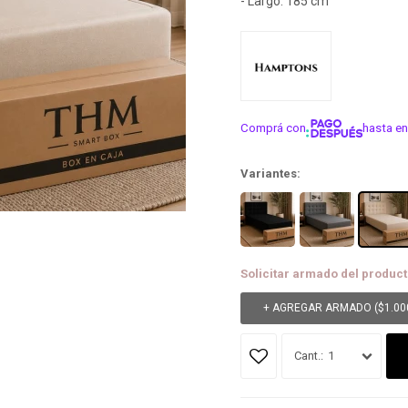
- Largo: 185 cm
Comprá con
hasta en
¡ME INTER
Variantes:
Solicitar armado del product
+ AGREGAR ARMADO (
$
1.00
1