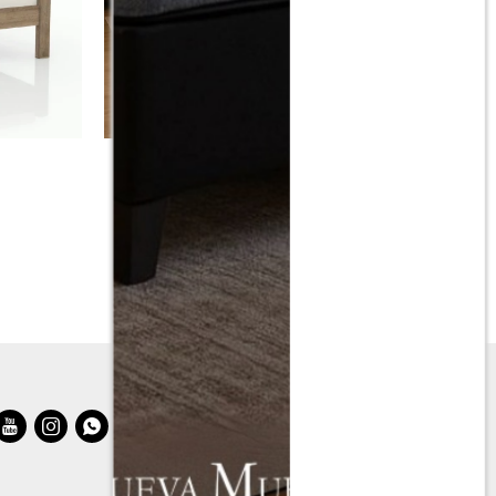
Cama SmartBox THM 2 Plazas 140x190
cm - Negro
$
3.690
$
7.390


