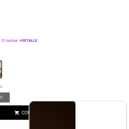
 12 cuotas
+DETALLE
ESA!
o:
0
)
COMPRAR