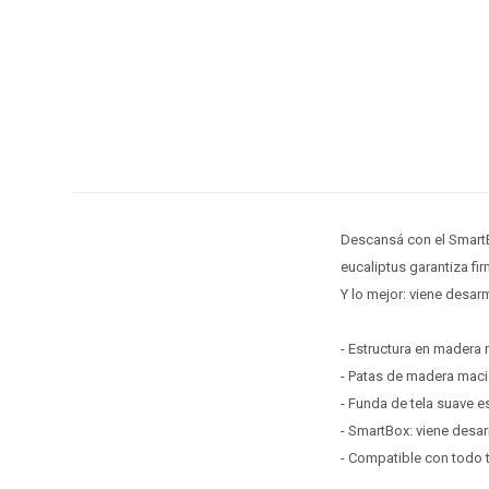
Descansá con el SmartB
eucaliptus garantiza fi
Y lo mejor: viene desar
- Estructura en madera 
- Patas de madera maciz
- Funda de tela suave e
- SmartBox: viene desa
- Compatible con todo t