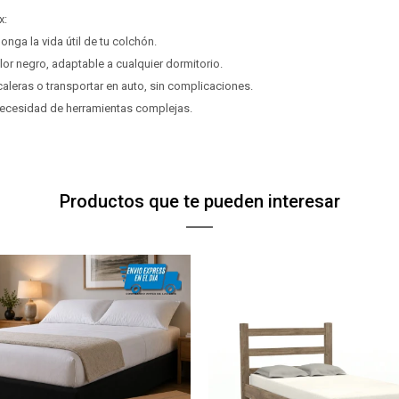
Elegí Pago Después como metodo de pago
Elegí Pago Después como metodo de pago
x:
* sujeto a aprobación crediticia. El monto disponible
* sujeto a aprobación crediticia. El monto disponible
onga la vida útil de tu colchón.
Día
Día
Mes
Mes
Año
Año
puede variar por comercio
puede variar por comercio
lor negro, adaptable a cualquier dormitorio.
Continuar
Continuar
scaleras o transportar en auto, sin complicaciones.
 necesidad de herramientas complejas.
Productos que te pueden interesar