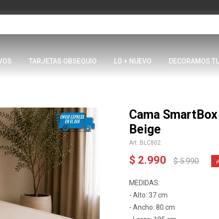
VOS
TARJETAS OBSEQUIO
LO + NUEVO
DECORAMOS T
Cama SmartBox 
Beige
BLC802
$
2.990
$
5.990
MEDIDAS:
- Alto: 37 cm
- Ancho: 80 cm