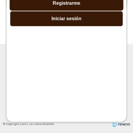
Registrarme
Cama marinera reforzada
Box Marinera
Iniciar sesión
Linea Parma - Blanca
$
9.990
$
17.590
$
9.990
$
25.990




© Copyright 2026 / La Cueva Muebles