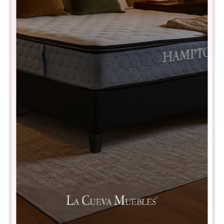
Cama marinera Sofia
2060+2061
$
7.990
$
15.990
50
MEDIDAS:
- Largo: 200 cm
- Alto: 70 cm
- Ancho: 90 cm
* Para colchón estándar de 185 cm de largo x 80 cm de
ancho.
Comprá con
hasta en 12 cuotas
+DETALLE
¡ME INTERESA!
Avisar cuando haya stock