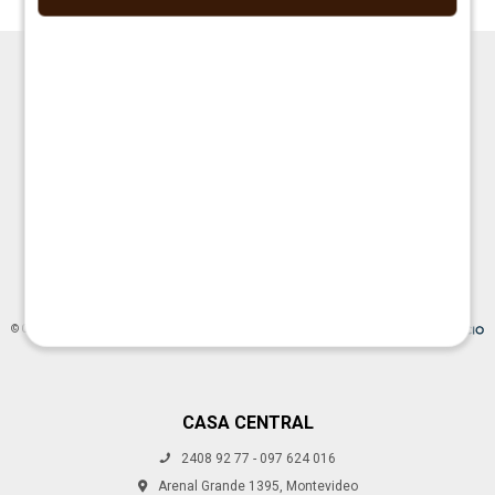




© Copyright 2026 / La Cueva Muebles
CASA CENTRAL
2408 92 77 - 097 624 016
Fenicio
Arenal Grande 1395, Montevideo