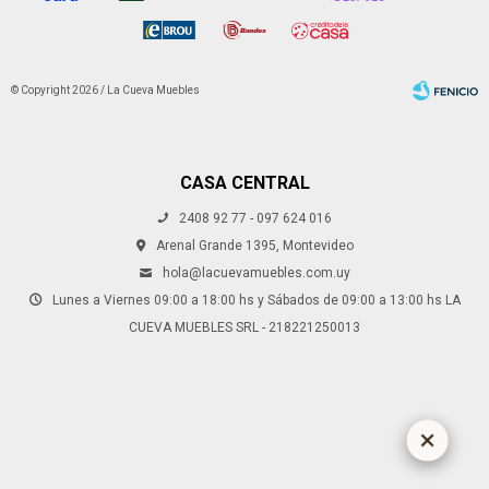
© Copyright 2026 / La Cueva Muebles
CASA CENTRAL
2408 92 77 - 097 624 016
Fenicio
Arenal Grande 1395, Montevideo
hola@lacuevamuebles.com.uy
Lunes a Viernes 09:00 a 18:00 hs y Sábados de 09:00 a 13:00 hs LA
CUEVA MUEBLES SRL - 218221250013