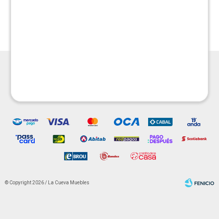
Estanteria esquinera
Panelero - Tabaco
Bamboo
$
1.690
$
2.790
$
1.590
$
3.990




© Copyright 2026 / La Cueva Muebles