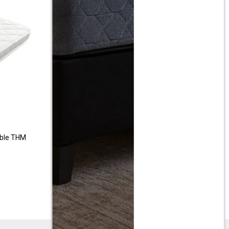
able THM
Practi Cuna Portatil Burigotto Sonata
$
5.190
$
10.380