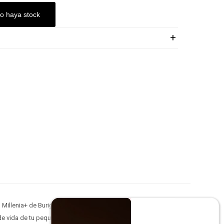
ESA!
o haya stock
Millenia+ de Burigotto!
de vida de tu pequeño.