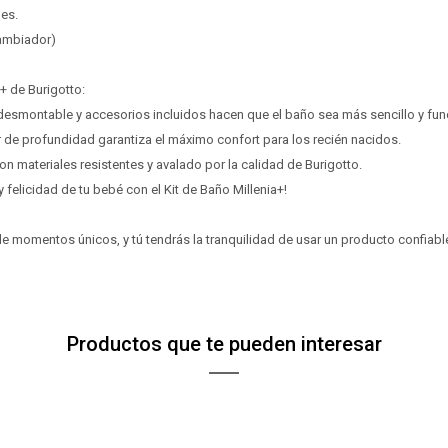
inconveniente, por cualquier duda contactanos
inconveniente, por cualquier duda contactanos
Por favor intenta nuevamente mas tarde.
Por favor intenta nuevamente mas tarde.
nes.
prefieras!
prefieras!
en
en
preguntas@pagodespues.com.uy
preguntas@pagodespues.com.uy
ambiador)
Elegí tus productos preferidos
Elegí tus productos preferidos
Fecha de nacimiento
Fecha de nacimiento
Elegí Pago Después como metodo de pago
Elegí Pago Después como metodo de pago
a+ de Burigotto:
* sujeto a aprobación crediticia. El monto disponible
* sujeto a aprobación crediticia. El monto disponible
Día
Día
Mes
Mes
Año
Año
puede variar por comercio
puede variar por comercio
desmontable y accesorios incluidos hacen que el baño sea más sencillo y fun
 de profundidad garantiza el máximo confort para los recién nacidos.
Continuar
Continuar
n materiales resistentes y avalado por la calidad de Burigotto.
 y felicidad de tu bebé con el Kit de Baño Millenia+!
e momentos únicos, y tú tendrás la tranquilidad de usar un producto confiable 
Productos que te pueden interesar