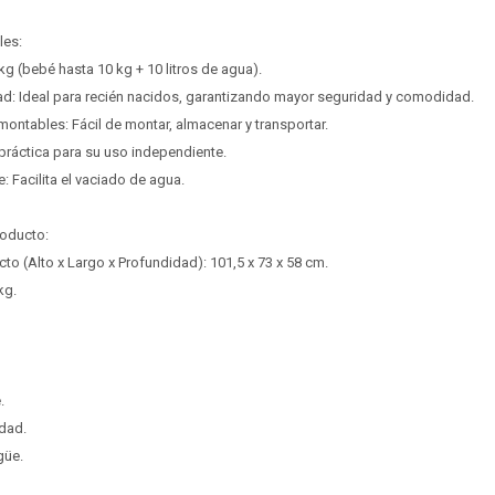
les:
g (bebé hasta 10 kg + 10 litros de agua).
d: Ideal para recién nacidos, garantizando mayor seguridad y comodidad.
ontables: Fácil de montar, almacenar y transportar.
 práctica para su uso independiente.
 Facilita el vaciado de agua.
roducto:
o (Alto x Largo x Profundidad): 101,5 x 73 x 58 cm.
¡Sumate a la forma más ágil de comprar!
¡Sumate a la forma más ágil de comprar!
kg.
Comprá en 3 cuotas sin recargo o hasta en 12
Comprá en 3 cuotas sin recargo o hasta en 12
cuotas * ¡Solo con tu cédula!
cuotas * ¡Solo con tu cédula!
* sujeto aprobación crediticia.
* sujeto aprobación crediticia.
Verifica si estás calificado para comprar con Pago
Verifica si estás calificado para comprar con Pago
Comprá ahora y Pagá
Comprá ahora y Pagá
.
Después:
Después:
Después, hasta en 12
Después, hasta en 12
Estás calificado para comprar usando Pago
Estás calificado para comprar usando Pago
dad.
Cédula de identidad
Cédula de identidad
cuotas y sin tocar tu
cuotas y sin tocar tu
Después.
Después.
Ups!
Ups!
güe.
tarjeta de crédito
tarjeta de crédito
¡Algo salió mal!
¡Algo salió mal!
Parece que no tenes oferta, lamentamos el
Parece que no tenes oferta, lamentamos el
¡Tenés hasta
¡Tenés hasta
para comprar en las cuotas que
para comprar en las cuotas que
Celular
Celular