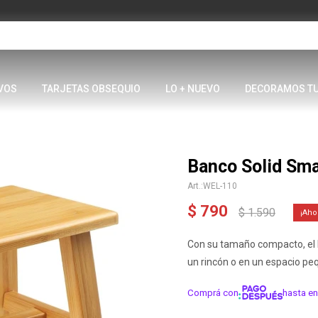
VOS
TARJETAS OBSEQUIO
LO + NUEVO
DECORAMOS T
Banco Solid Sma
WEL-110
$
790
$
1.590
Con su tamaño compacto, el 
un rincón o en un espacio pe
Comprá con
hasta en