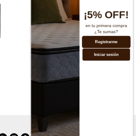
¡5% OFF!
en tu primera compra
¿Te sumas?
Registrarme
Iniciar sesión
Espejo redondo con marco de raffia
$
990
$
1.990