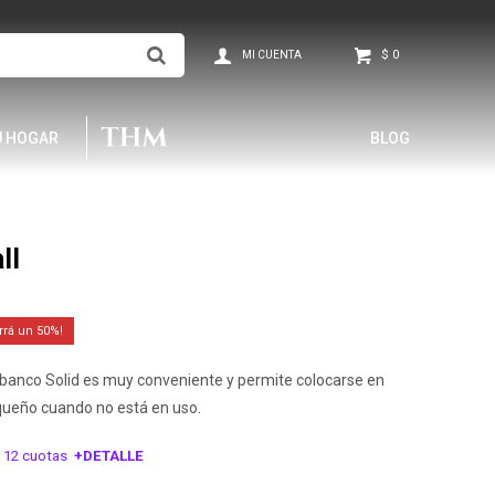
$
0
U HOGAR
BLOG
ll
50
banco Solid es muy conveniente y permite colocarse en
queño cuando no está en uso.
 12 cuotas
+DETALLE