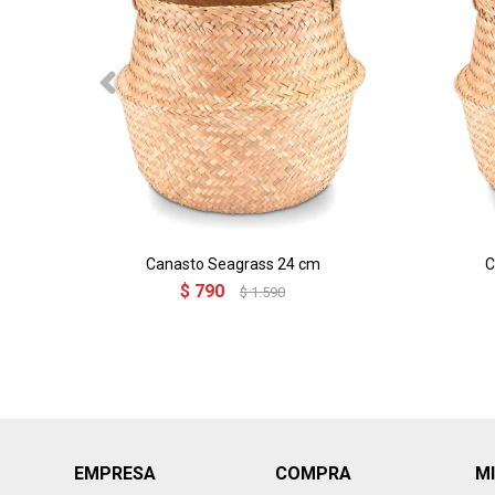
Canasto Seagrass 24 cm
C
$
790
$
1.590
EMPRESA
COMPRA
M