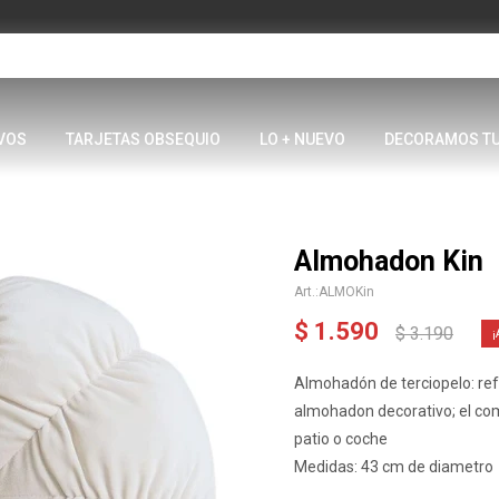
VOS
TARJETAS OBSEQUIO
LO + NUEVO
DECORAMOS T
Almohadon Kin
ALMOKin
$
1.590
$
3.190
Almohadón de terciopelo: ref
almohadon decorativo; el comp
patio o coche
Medidas: 43 cm de diametro