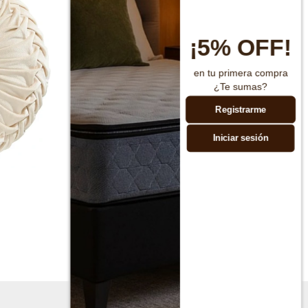
¡5% OFF!
en tu primera compra
¿Te sumas?
Registrarme
Iniciar sesión
Almohadon Texas 50x50 cm
$
1.595
$
3.190