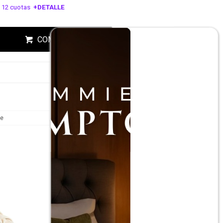
 12 cuotas
+DETALLE
ESA!
COMPRAR
te