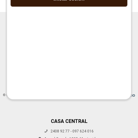




© Copyright 2026 / La Cueva Muebles
CASA CENTRAL
2408 92 77 - 097 624 016
Fenicio