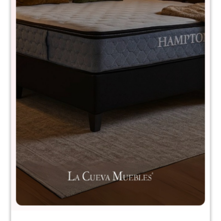
Almohada altura regulable Nasa
Wash
4173
$
2.490
$
4.990
50
Para tener un día bien dispuesto, ¡es necesario una noche con
salud y bienestar!
La almohada NASA WASH fue desarrollada para
proporcionar confort y soporte de la manera que necesites
para dormir y relajarte de la mejor forma.
Comprá con
hasta en 12 cuotas
+DETALLE
¡ME INTERESA!
Avisar cuando haya stock