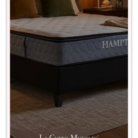
Elegir el sillón ideal para tu living no solo mejora la estética del
espacio, sino también tu comodidad y la de tus invitados. Lo
primero a considerar es el tamaño del ambiente: si contás con
un espacio amplio, los sillones en L o con chaise longue son
una excelente opción. Para espacios más reducidos los
sillones de 2 o 3 cuerpos son ideales.
También es importante tener en cuenta el estilo decorativo de tu
hogar. Los sillones de diseño moderno, tapizados en tonos
neutros, combinan fácilmente con diversos estilos y aportan
elegancia y calidez.