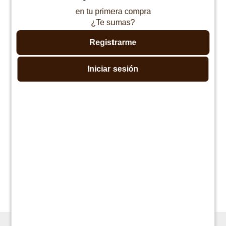
Continuar
Continuar
en tu primera compra
¿Te sumas?
Registrarme
Iniciar sesión
Categorías
Cuidado de la madera
Enseñanzas
Recomendaciones
Tags