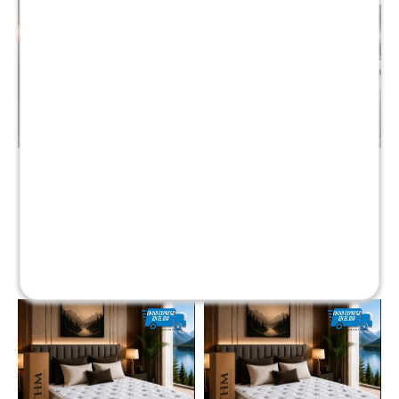
Sommier 2 Plazas THM
Sommier Queen THM
Hybrid Rhenium - Negro
Hybrid Rhenium - Negro
$
20.590
$
24.890
$
41.190
$
49.990