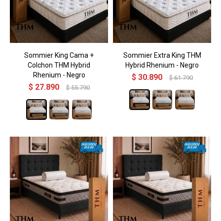
Sommier King Cama +
Sommier Extra King THM
Colchon THM Hybrid
Hybrid Rhenium - Negro
Rhenium - Negro
$
30.890
$
61.790
$
27.890
$
55.790