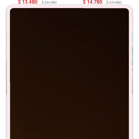
$
13.480
$
14.780
$
26.980
$
29.580
Sommier Queen THM
Sommier Queen THM
Palladium Smart Box Baul -
Palladium Smart Box -
Negro
Negro
$
34.495
$
26.495
$
68.990
$
52.990