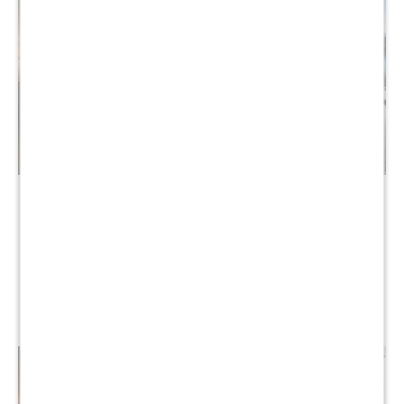
Sommier Queen THM
Sommier 2 Plazas THM
Hybrid Silver Smart Box Baúl
Palladium Smart Box -
- Negro
Negro
$
31.990
$
20.990
$
63.990
$
41.900