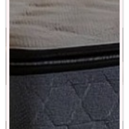
Hybrid Cobalt
Cobalt
$
15.790
$
18.190
$
31.490
$
36.490
Colchon de resortes 2
Colchon de resortes 2
Plazas THM Titanium
Plazas THM Tantalum
$
15.690
$
39.990
$
31.390
$
79.990