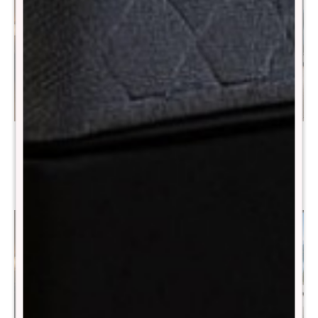
Colchon de resortes Queen
Colchon de resortes 2
THM Tantalum
Plazas THM Zirconium
$
49.990
$
17.490
$
99.990
$
34.990