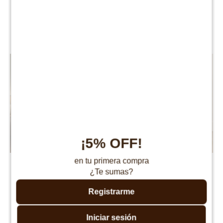
$
20.990
$
14.690
$
41.990
$
29.390
¡5% OFF!
en tu primera compra
Sommier Baul 2 plazas THM
Respaldo De Sommier
¿Te sumas?
Mercury
Queen Marshmallow - Gris
Oscuro
$
24.490
$
48.990
Registrarme
$
4.990
$
9.990
Iniciar sesión