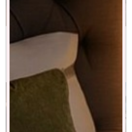
Sommier King THM Hybrid
Sommier King THM Hybrid
Osmium Smart Box - Negro
Scandium Smart Box -
Negro
$
48.990
$
97.990
$
31.980
$
63.980