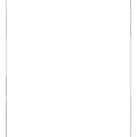
Sommier King THM
Sommier 2 plazas THM
Platinum Hybrid Box Baul
Hybrid Iridium
$
45.190
$
17.890
$
90.590
$
35.990