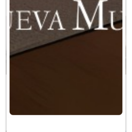
Sommier Baúl 1 plaza
Sommier 2 Plazas THM
Smartbox Palladium
Hybrid Silver Smart Box Baúl
90X190 - Negro
- Negro
$
21.980
$
26.490
$
51.990