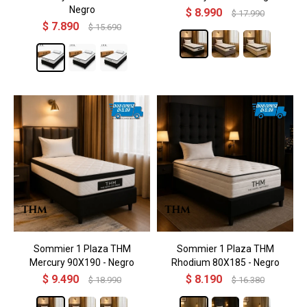
Negro
$
8.990
$
17.990
$
7.890
$
15.690
Sommier 1 Plaza THM
Sommier 1 Plaza THM
Mercury 90X190 - Negro
Rhodium 80X185 - Negro
$
9.490
$
8.190
$
18.990
$
16.380