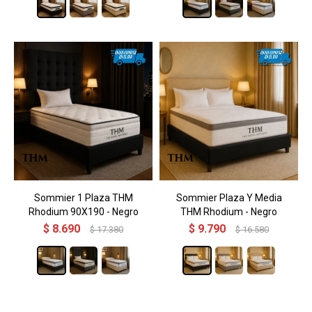
Sommier 1 Plaza THM
Sommier Plaza Y Media
Rhodium 90X190 - Negro
THM Rhodium - Negro
$
8.690
$
9.790
$
17.380
$
16.580