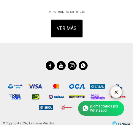
MOSTRANDO
60
DE
245
VER MÁS




¡Contáctanos por
Whatsapp!
© Copyright 2026 / La Cueva Muebles