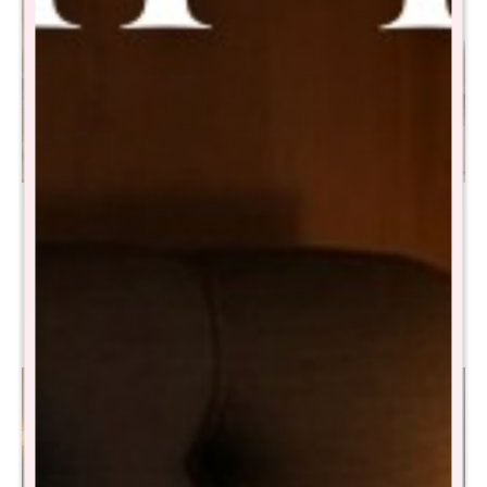
Sommier King THM
Sommier Extra King THM
Platinum Smartbox - Negro
Platinum - Negro
$
33.190
$
36.790
$
66.490
$
73.690