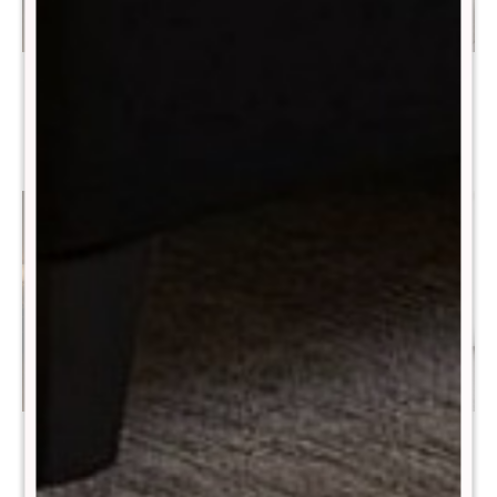
Colchon de resortes Queen
Colchon de resortes 2
THM Zirconium
Plazas THM Vanadium
$
19.990
$
37.990
$
39.990
$
75.990
Colchon de resortes Queen
Sommier Baúl Smartbox
THM Vanadium
THM 1 plaza 90x190 Bronze
- Negro
$
42.990
$
85.990