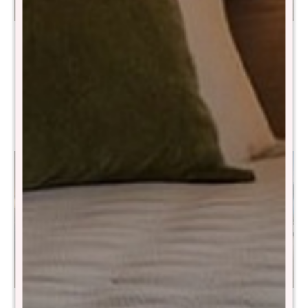
Sommier Queen THM
Sommier Queen THM
Hybrid Cobalt Smart Box
Cobalt Smart Box - Gris
Baúl - Negro
$
24.180
$
48.400
$
35.090
$
64.490
Colchón 2 plazas THM
Colchón Queen THM Hybrid