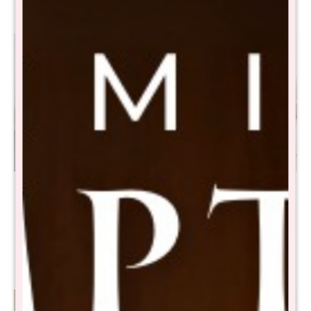
Sommier Plaza Y Media
Cama Infantil THM
THM Rhodium - Negro
Dreamnest - Pink
$
15.690
$
9.990
$
31.390
$
19.990