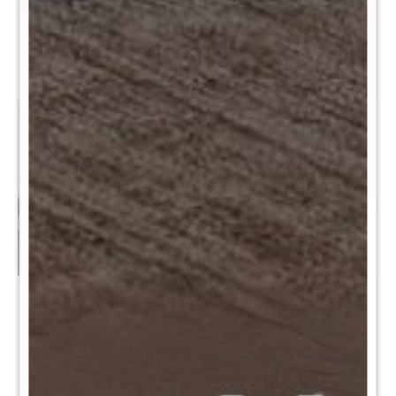
$
17.990
$
29.990
Sommier Baul 1 Plaza
Sommier Baúl 1 plaza
Smartbox Mercury 90x190 -
Smartbox Memory Foam -
Negro
Negro
$
19.980
$
15.990