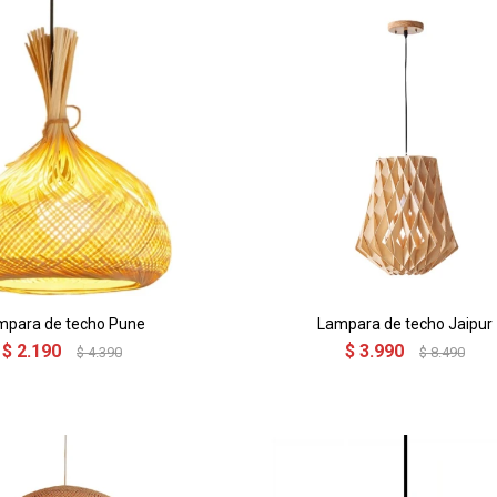
mpara de techo Pune
Lampara de techo Jaipur
$
2.190
$
3.990
$
4.390
$
8.490