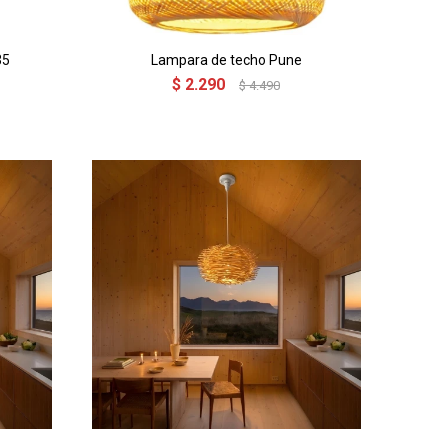
35
Lampara de techo Pune
$
2.290
$
4.490