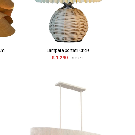
 cm
Lampara portatil Circle
$
1.290
$
2.590