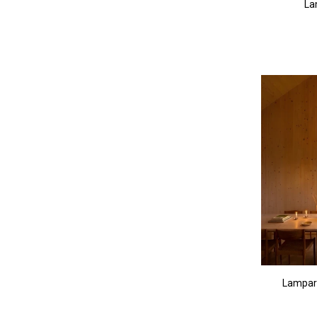
La
Lampara