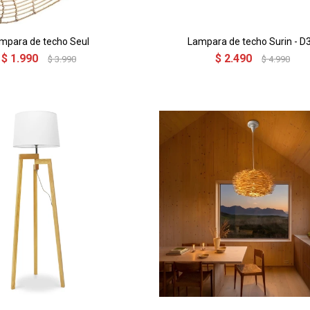
mpara de techo Seul
Lampara de techo Surin - D
$
1.990
$
2.490
$
3.990
$
4.990