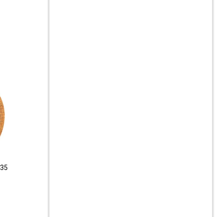
D35
Lampara de techo Kalasin - D40
$
2.790
$
5.590