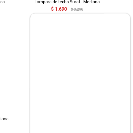
ica
Lampara de techo Surat - Mediana
$
1.690
$
3.290
diana
Lampara de techo Salem - Chica
$
2.290
$
4.590