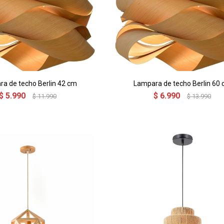
a de techo Berlin 42 cm
Lampara de techo Berlin 60
$
5.990
$
6.990
$
11.990
$
13.990