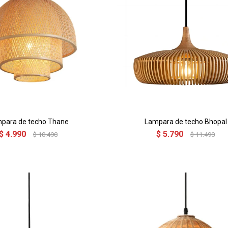
para de techo Thane
Lampara de techo Bhopal
$
4.990
$
5.790
$
10.490
$
11.490