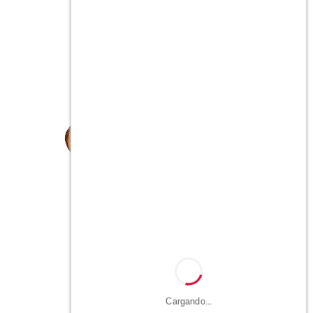
Lampara de techo Bombay
$
2.990
$
5.990
Cargando...