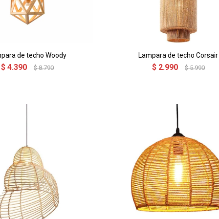
para de techo Woody
Lampara de techo Corsair
$
4.390
$
2.990
$
8.790
$
5.990