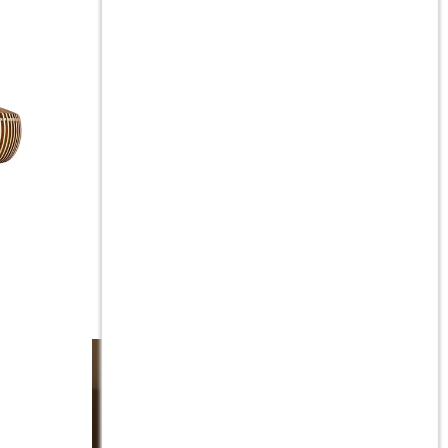
Lampara de techo Nashik
$
4.990
$
10.490