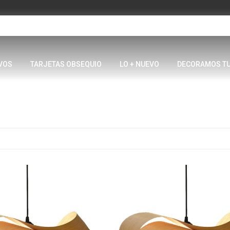
VOS
TARJETAS OBSEQUIO
LO + NUEVO
DECORAMOS T