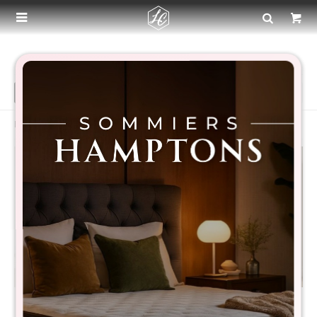

ESCRITORIO MDF
Recomendados
Filtrando por:
Material:
MDF
Promo Escritorio Esquinero
Promo 2 Bibliotecas Con