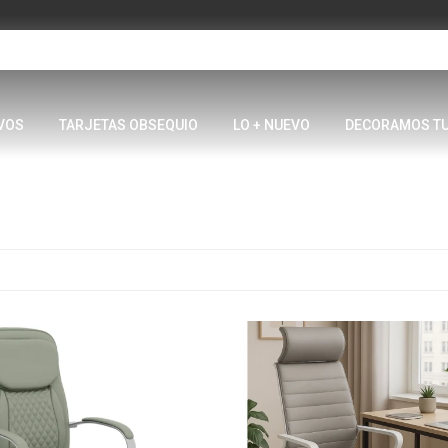
VOS
TARJETAS OBSEQUIO
LO + NUEVO
DECORAMOS T