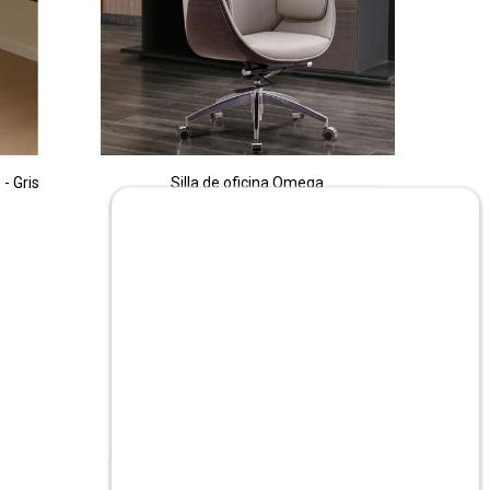
- Gris
Silla de oficina Omega
$
13.990
$
23.990