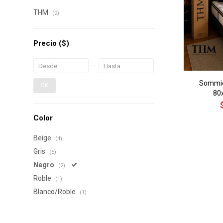
THM
(2)
Precio
($)
Sommie
OK
80
Color
Beige
(4)
Gris
(5)
Negro
(2)
Roble
(1)
Blanco/Roble
(1)