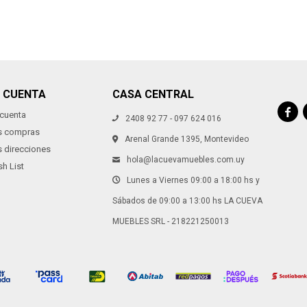
I CUENTA
CASA CENTRAL

 cuenta
2408 92 77 - 097 624 016
s compras
Arenal Grande 1395, Montevideo
s direcciones
hola@lacuevamuebles.com.uy
h List
Lunes a Viernes 09:00 a 18:00 hs y
Sábados de 09:00 a 13:00 hs LA CUEVA
MUEBLES SRL - 218221250013