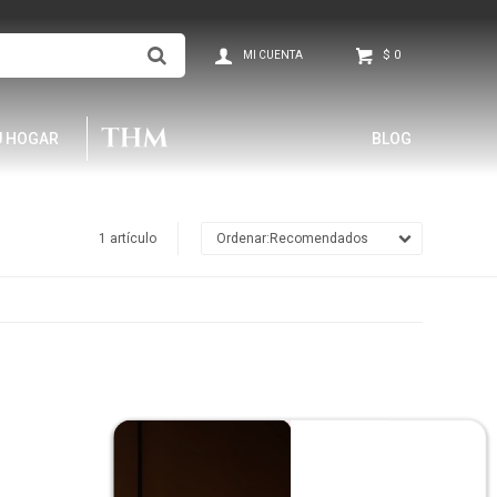
$
0
U HOGAR
BLOG
1 artículo
Recomendados