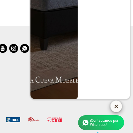



¡Contáctanos por
Whatsapp!