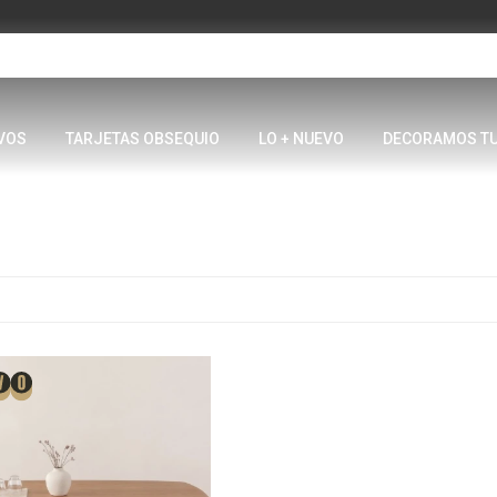
VOS
TARJETAS OBSEQUIO
LO + NUEVO
DECORAMOS T