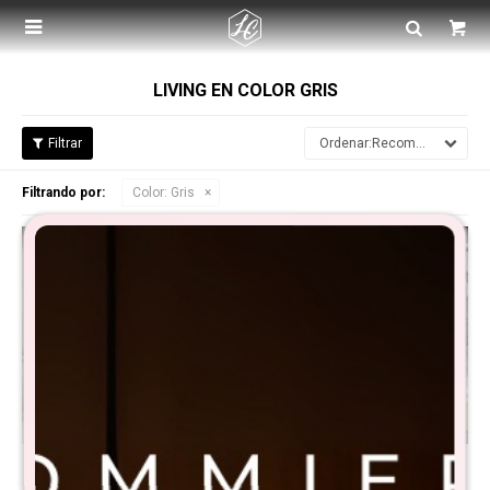

LIVING EN COLOR GRIS
Recomendados
Filtrando por:
Color:
Gris
Sofa cama Frida
Sillon Reclinable Giratorio