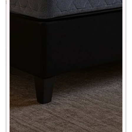
Sillon Lazy Sofa - Gris
Butaca Milan
$
10.990
$
12.490
$
31.990
$
37.990
Banco Step Small
Banco Step Medium
$
990
$
1.190
$
1.990
$
2.390