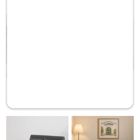
Sillon cama Trifold 1 cuerpo
Sillon 3 cuerpos con chaise
- Gris
Herbie - GRIS
$
10.990
$
15.990
$
23.990
$
29.990