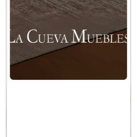
Banco Step Large
Puff de tela Luigi
$
1.290
$
990
$
2.590
$
1.990