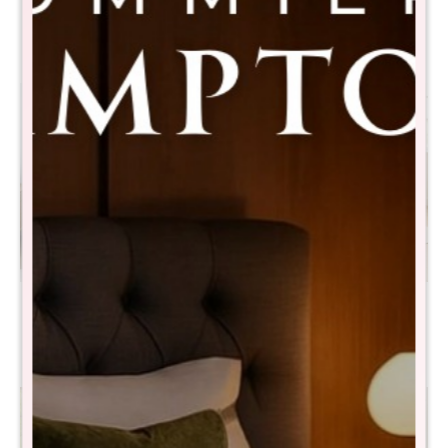
Aberdeen - Gris
$
19.990
$
39.990
$
4.990
$
9.990
Sillón 3 Cuerpos Jazzy
Promo 2 Butaca Samantha
$
14.990
$
10.990
$
29.990
$
22.390