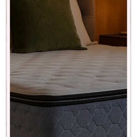
Promo 2 Butacas Olten -
Sillón Cama 3 Cuerpos
Gris
CloudNest - Gris
$
17.890
$
29.990
$
51.990
$
89.990