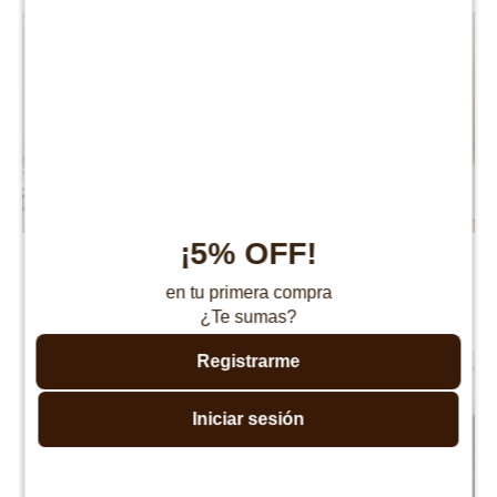
¡5% OFF!
Butaca Olten - Gris
Butaca Vancouver
$
10.990
$
6.990
$
25.990
$
19.990
en tu primera compra
¿Te sumas?
Registrarme
Iniciar sesión