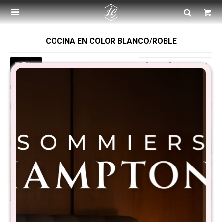

COCINA EN COLOR BLANCO/ROBLE
Recomendados
Filtrando por:
Color:
Blanco/Roble
Mueble De Cocina Madera -
Promo Áereo 4 Puertas +