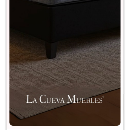
Aereo esquinero Linea
Bajo mesada esquinero
Naturale - Blanco
Linea Naturale - Blanco
$
6.390
$
7.990
$
12.690
$
15.890