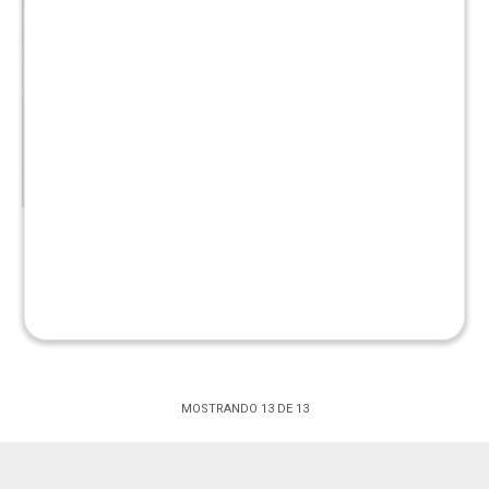
Aereo 3 puertas Linea
Naturale - Blanco/Roble
$
4.990
$
5.990
MOSTRANDO
13
DE
13