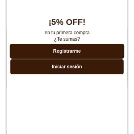
Blanco/Roble
Blanco/Roble
$
4.999
$
6.990
$
6.490
$
13.990
¡5% OFF!
en tu primera compra
¿Te sumas?
Registrarme
Iniciar sesión
Aéreo 3 puertas Línea
Bajo mesada 3 puertas 3
Naturale - Blanco/Roble
cajones Linea Naturale -
Blanco/Roble
$
4.990
$
6.490
$
8.990
$
17.990