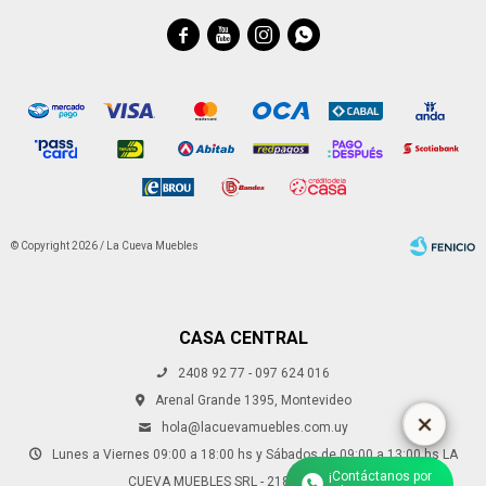




© Copyright 2026 / La Cueva Muebles
CASA CENTRAL
2408 92 77 - 097 624 016
Fenicio
Arenal Grande 1395, Montevideo
hola@lacuevamuebles.com.uy
Lunes a Viernes 09:00 a 18:00 hs y Sábados de 09:00 a 13:00 hs LA
¡Contáctanos por
CUEVA MUEBLES SRL - 218221250013