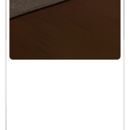
Canasto Seagrass 20 cm -
Canasto Seagrass 25 cm -
Liso
Gris
$
790
$
1.090
$
1.590
$
2.190