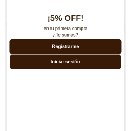
¡5% OFF!
en tu primera compra
¿Te sumas?
Registrarme
Iniciar sesión
Set de platos de madera
Alfombra redonda Gruhum
100 cm con flecos
$
1.790
$
3.390
$
1.690
$
3.390