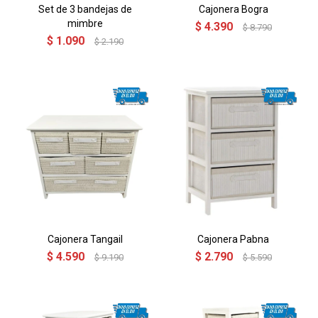
Set de 3 bandejas de
Cajonera Bogra
mimbre
$
4.390
$
8.790
$
1.090
$
2.190
Cajonera Tangail
Cajonera Pabna
$
4.590
$
2.790
$
9.190
$
5.590