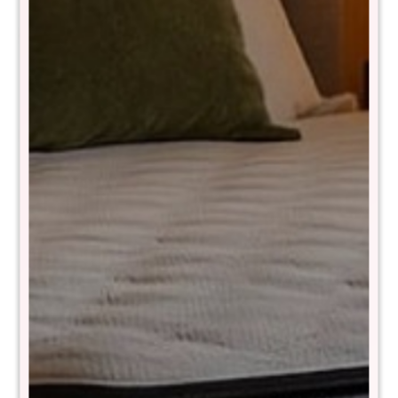
Almohadon Boho 50x30
Manta 150x200
$
1.290
$
990
$
2.590
$
1.990