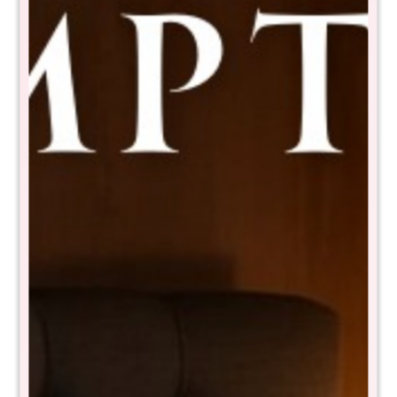
Promo 8 Posa Vasos
Canasto de mimbre con
Seamix D30
asas
$
1.432
$
790
$
2.799
$
1.590