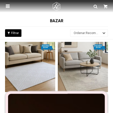

BAZAR
Recomendados
Alfombra Ralvi 180x230 cm
Alfombra Vintage 160x230
cm
$
4.790
$
9.590
$
6.990
$
13.990