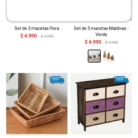
Set de 3 macetas Flora
Set de 3 macetas Maldivas -
Verde
$
4.990
$
9.990
$
4.990
$
9.990