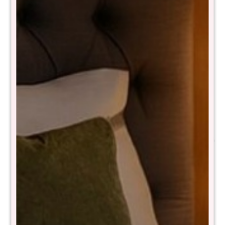
Almohadón Macrame
Almohadón Macrame
50x50
45x45
$
1.590
$
1.290
$
3.190
$
2.590
Almohadón Macrame
Almohadon Boho 45x45
50x30
$
1.590
$
3.190
$
1.290
$
2.590