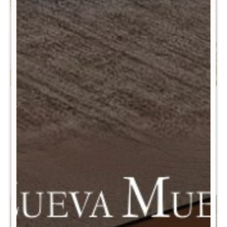
Canasto Seamix 25,5 cm -
Canasto Seamix 30 cm -
Azul
Azul
$
790
$
990
$
1.590
$
1.990