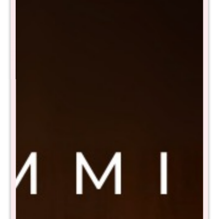
Promo 4 Posa Vasos
Promo 4 Posa Vasos
Seamix D12
Seamix D30
$
395
$
716
$
790
$
1.399