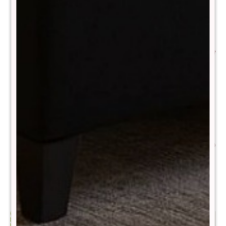
Posa vasos Seamix
Almohadon Velvet 45x45
Rojo
$
99
$
199
$
990
$
1.990