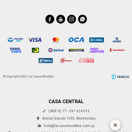




© Copyright 2026 / La Cueva Muebles
CASA CENTRAL
2408 92 77 - 097 624 016
Fenicio
Arenal Grande 1395, Montevideo
hola@lacuevamuebles.com.uy