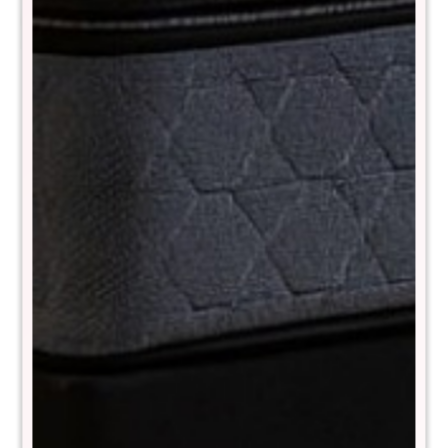
Almohadon Bunny 45x45
Canasto de mimbre con
asas
$
1.190
$
2.390
$
790
$
1.590
Canasto de mimbre con
Canasto Seagrass 38 cm -
asas
Beige
$
790
$
1.690
$
1.590
$
3.390