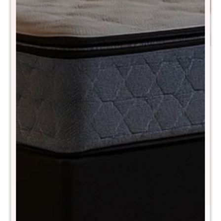
Espejo Ibiza
Mesa de living Linea El
Dorado
$
4.290
$
8.590
$
5.890
$
11.790
Aparador 1p4c línea
Aparador 5c+2p Línea