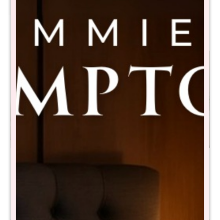
Ratona Linea Naturale -
Aparador Linea Naturale -
Roble
Roble
$
8.890
$
9.890
$
22.980
$
18.890
Promo Rack de Tv + Mesa
Promo Cristalero + Mesa de
Ratona Articulada Linea
Living + Aparador + Rack de
Naturale - Roble
TV Linea Naturale - Roble
$
10.890
$
22.390
$
20.990
$
44.890