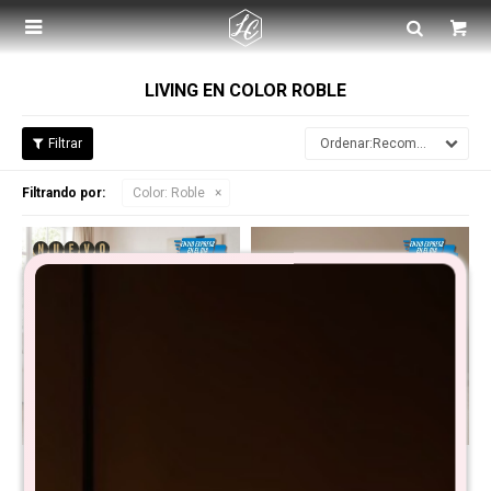

LIVING EN COLOR ROBLE
Recomendados
Filtrando por:
Color:
Roble
Promo Aparador + Mesa
Promo Rack de Tv +