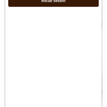
Iniciar sesión
Bar Botellero Línea Naturale
Aparador 3 Cajones Línea
- Roble
Naturale - Roble
$
5.990
$
3.990
$
7.487
$
7.990