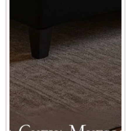
Naturale - Roble
Naturale - Roble
$
6.590
$
6.990
$
10.983
$
14.983
Aparador 2+2 Linea
Mesa de tv Linea Naturale -
Naturale - Roble
Roble
$
4.990
$
3.990
$
11.990
$
5.990