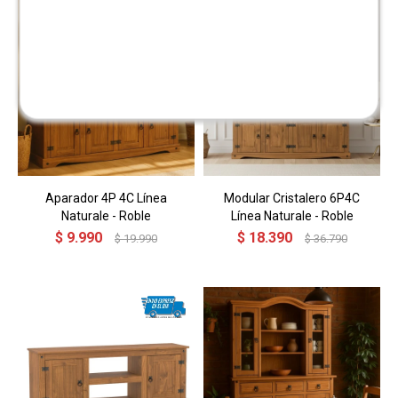
Aparador 4P 4C Línea
Modular Cristalero 6P4C
Naturale - Roble
Línea Naturale - Roble
$
9.990
$
18.390
$
19.990
$
36.790