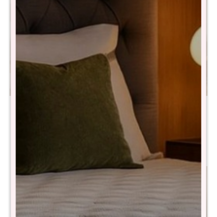
Promo Rack Tv + Mesa de
Promo Rack de Tv +
Living Linea Naturale -
Aparador + Mesa Ratona
ROBLE
Linea Naturale - ROBLE
$
6.990
$
14.890
$
13.990
$
25.890