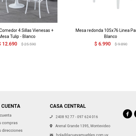
Comedor 4 Sillas Vienesas +
Mesa redonda 105x76 Linea Pa
Mesa Tulip - Blanco
Blanco
$
12.690
$
6.990
$
25.590
$
9.890
I CUENTA
CASA CENTRAL

 cuenta
2408 92 77 - 097 624 016
s compras
Arenal Grande 1395, Montevideo
s direcciones
hola@lacuevamuebles.com.uy