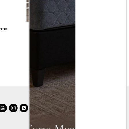
rma -
Juego de comedor 6 sillas windsor
tapizadas Linea Parma - Blanco
$
19.599
$
28.501


