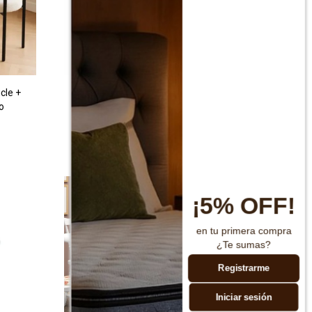
cle +
Silla Boucle Metal Y Tela - BLANCO
o
$
3.890
$
6.590
¡5% OFF!
en tu primera compra
¿Te sumas?
Registrarme
Iniciar sesión