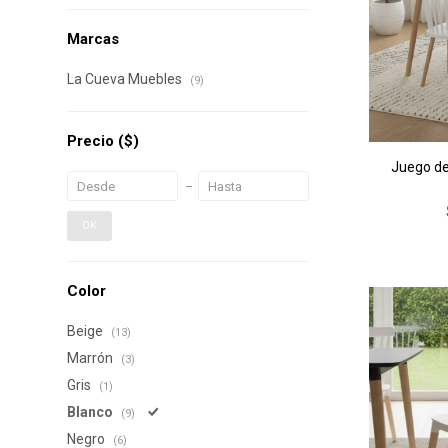
Marcas
La Cueva Muebles
(9)
Precio
($)
Juego de
OK
Color
Beige
(13)
Marrón
(3)
Gris
(1)
Blanco
(9)
Negro
(6)