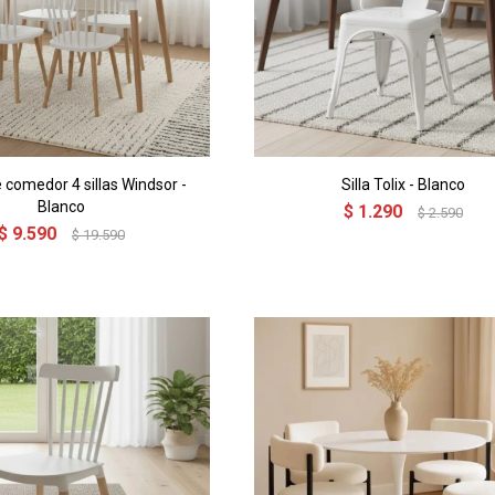
 comedor 4 sillas Windsor -
Silla Tolix - Blanco
Blanco
$
1.290
$
2.590
$
9.590
$
19.590
¡Sumate a la forma más ágil de comprar!
¡Sumate a la forma más ágil de comprar!