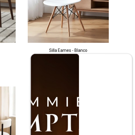
Silla Eames - Blanco
$
790
$
1.590