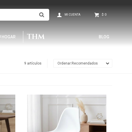
$
0
U HOGAR
BLOG
9 artículos
Recomendados