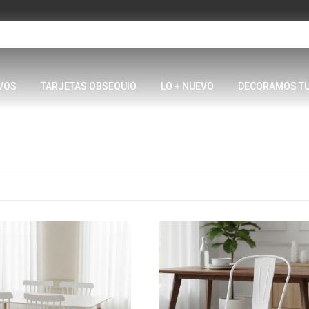
VOS
TARJETAS OBSEQUIO
LO + NUEVO
DECORAMOS T