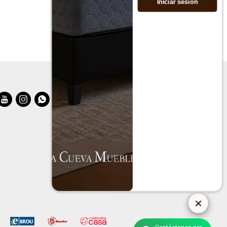
Iniciar sesión


