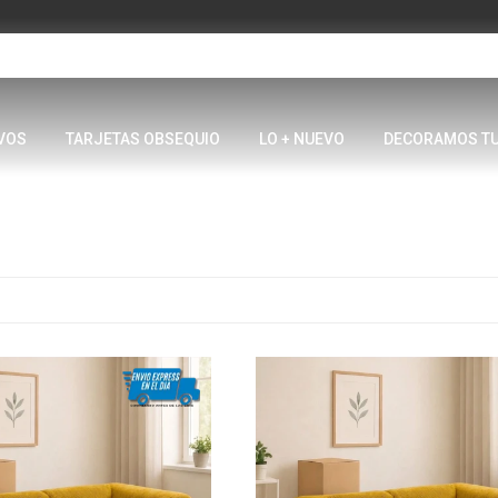
VOS
TARJETAS OBSEQUIO
LO + NUEVO
DECORAMOS T