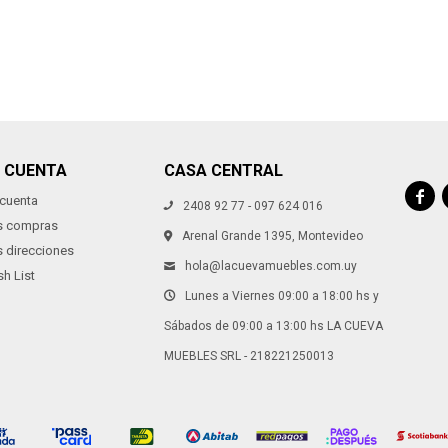
Continuar
Continuar
I CUENTA
CASA CENTRAL

 cuenta
2408 92 77 - 097 624 016
s compras
Arenal Grande 1395, Montevideo
s direcciones
hola@lacuevamuebles.com.uy
h List
Lunes a Viernes 09:00 a 18:00 hs y
Sábados de 09:00 a 13:00 hs LA CUEVA
MUEBLES SRL - 218221250013