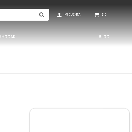
$
0
U HOGAR
BLOG