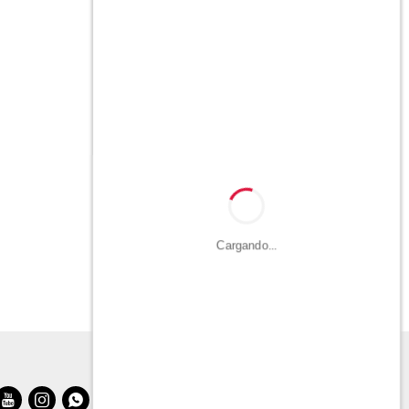
Cargando...


