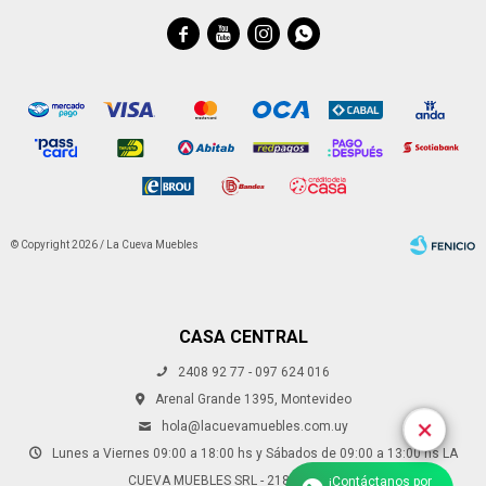




© Copyright 2026 / La Cueva Muebles
CASA CENTRAL
2408 92 77 - 097 624 016
Fenicio
Arenal Grande 1395, Montevideo
hola@lacuevamuebles.com.uy
Lunes a Viernes 09:00 a 18:00 hs y Sábados de 09:00 a 13:00 hs LA
CUEVA MUEBLES SRL - 218221250013
¡Contáctanos por