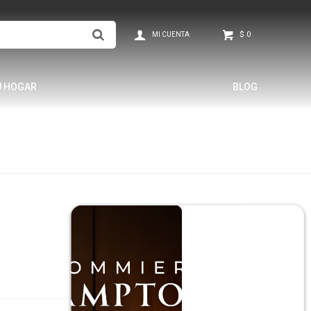
$
0
U HOGAR
BLOG