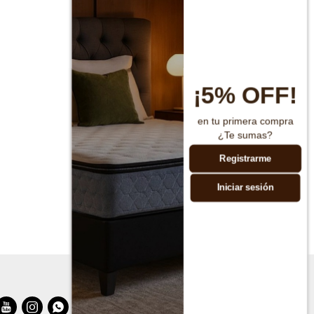
¡5% OFF!
en tu primera compra
¿Te sumas?
Registrarme
Iniciar sesión


