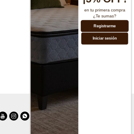
en tu primera compra
¿Te sumas?
Registrarme
Iniciar sesión


