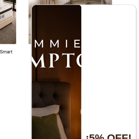
 Smart
Box Baúl Sommier Queen THM
Smartbox - Beige
$
16.900
$
28.000
¡5% OFF!