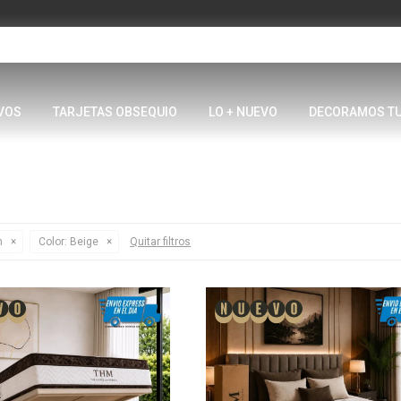
VOS
TARJETAS OBSEQUIO
LO + NUEVO
DECORAMOS T
n
Color:
Beige
Quitar filtros