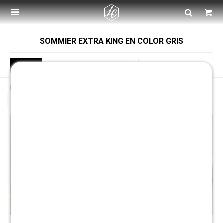

SOMMIER EXTRA KING EN COLOR GRIS
Recomendados
Filtrando por:
Dormitorio
Sommiers
Sommier extra king
Color:
Gris
Quitar filtros