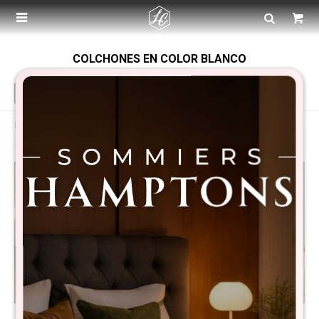

COLCHONES EN COLOR BLANCO
Recomendados
Filtrando por:
Dormitorio
Colchones
Color:
Blanco
Quitar filtros