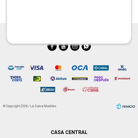
$
41.190




© Copyright 2026 / La Cueva Muebles
CASA CENTRAL