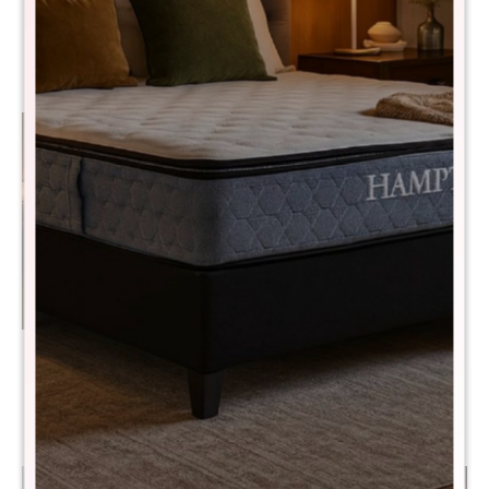
Colchon 2 plazas THM
Colchon de resortes plaza y
Osmium
media THM Bronze
$
32.990
$
13.590
$
65.990
$
27.190
Colchon 2 plazas THM
Colchon Queen THM
Memory Foam
Memory Foam
$
11.590
$
13.290
$
23.190
$
26.590