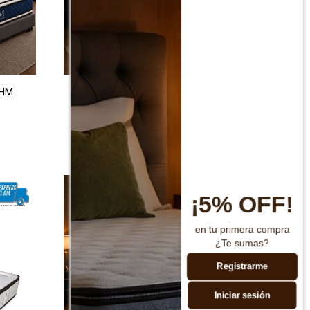
THM
Colchon de resortes Queen THM Gold
$
18.990
$
37.990
¡5% OFF!
en tu primera compra
¿Te sumas?
Registrarme
Iniciar sesión