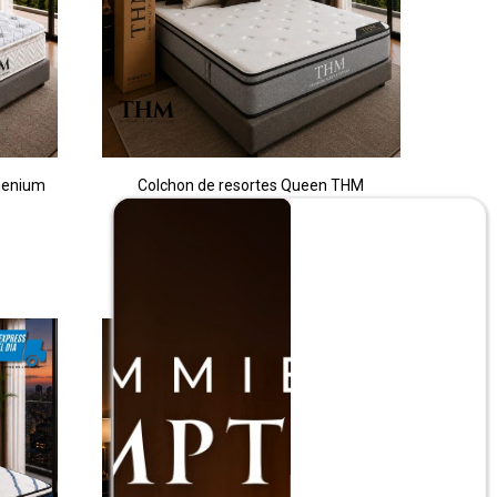
henium
Colchon de resortes Queen THM
Ruthenium
$
12.990
$
25.990