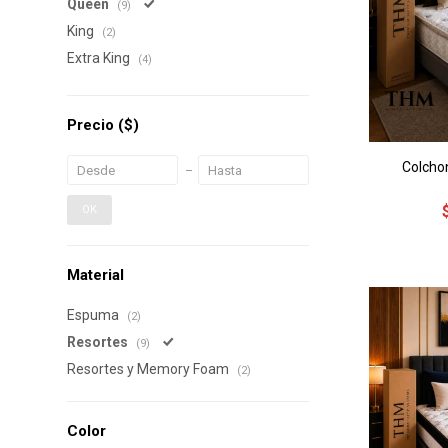
Queen
(9)
King
(2)
Extra King
(4)
Precio
($)
Colcho
OK
Material
Espuma
(2)
Resortes
(9)
Resortes y Memory Foam
(2)
Color