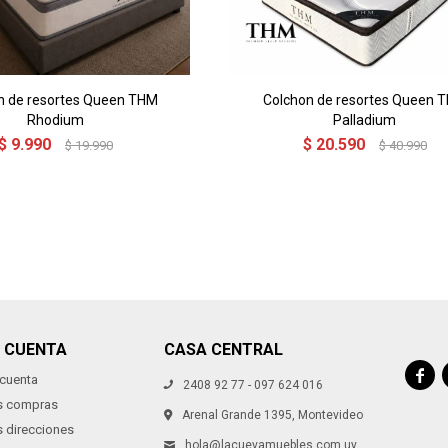
n de resortes Queen THM
Colchon de resortes Queen 
Rhodium
Palladium
$
9.990
$
20.590
$
19.990
$
40.990
I CUENTA
CASA CENTRAL

 cuenta
2408 92 77 - 097 624 016
s compras
Arenal Grande 1395, Montevideo
s direcciones
hola@lacuevamuebles.com.uy