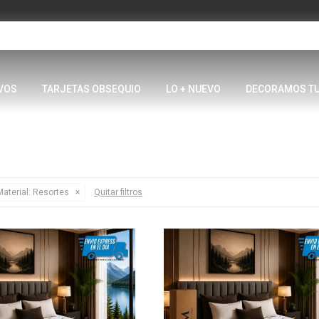
VOS
TARJETAS OBSEQUIO
LO + NUEVO
DECORAMOS T
Material:
Resortes
Quitar filtros