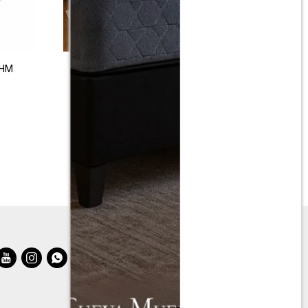
THM
Colchon de resortes Queen THM Silver
$
17.990
$
35.990


