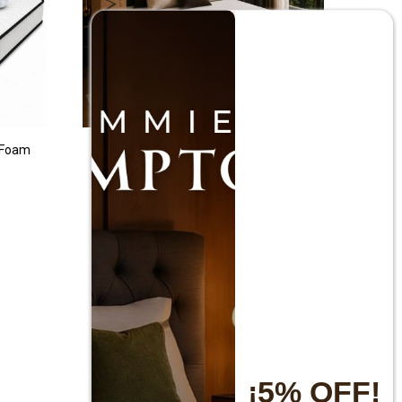
 Foam
Colchon 2 plazas THM Memory Foam
$
15.990
$
31.990
¡5% OFF!