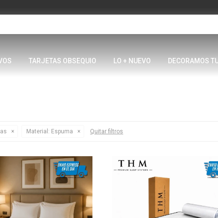
VOS
TARJETAS OBSEQUIO
LO + NUEVO
DECORAMOS T
zas
Material:
Espuma
Quitar filtros