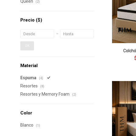
Queen
(2)
Precio
($)
OK
Colch
Material
Espuma
(4)
Resortes
(8)
Resortes y Memory Foam
(2)
Color
Blanco
(1)