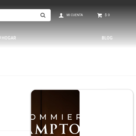
$
0
U HOGAR
BLOG