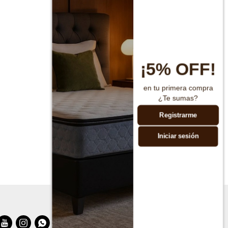
¡5% OFF!
en tu primera compra
¿Te sumas?
Registrarme
Iniciar sesión


