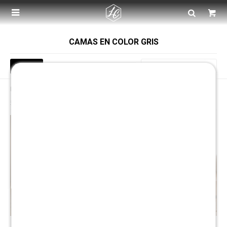

CAMAS EN COLOR GRIS
Recomendados
Filtrando por:
Dormitorio
Camas
Color:
Gris
Quitar filtros