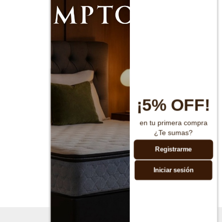
¡5% OFF!
en tu primera compra
¿Te sumas?
Registrarme
Iniciar sesión