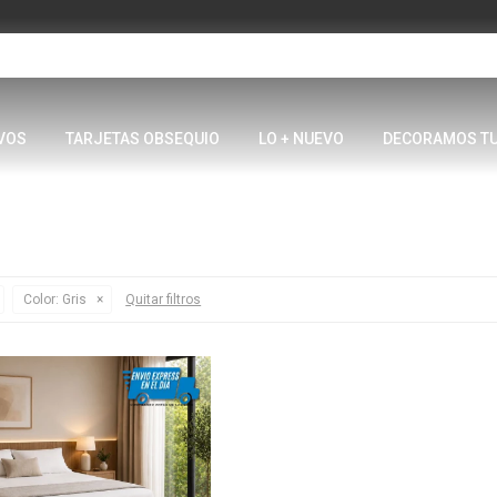
VOS
TARJETAS OBSEQUIO
LO + NUEVO
DECORAMOS T
Color:
Gris
Quitar filtros