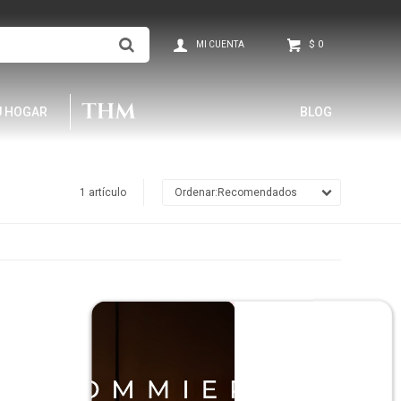
$
0
U HOGAR
BLOG
1 artículo
Recomendados