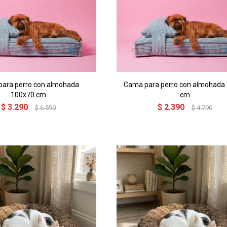
ara perro con almohada
Cama para perro con almohada
100x70 cm
cm
$
3.290
$
2.390
$
6.590
$
4.790