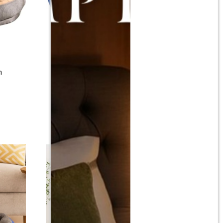
m
Cama Para Perro Pequeño - Azul
$
490
$
990