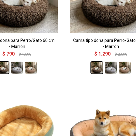
 dona para Perro/Gato 60 cm
Cama tipo dona para Perro/Gato
- Marrón
- Marrón
$
790
$
1.290
$
1.590
$
2.590