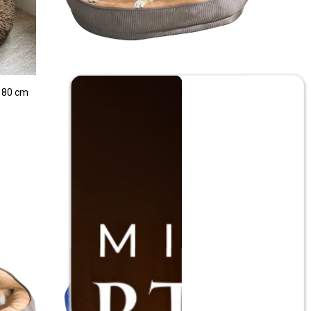
 80 cm
Cama Para Perro Mediano 50x40 cm -
Marron
$
790
$
1.590