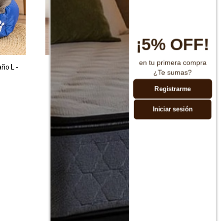
¡5% OFF!
en tu primera compra
ño L -
Torre para gatos 5 pisos
¿Te sumas?
$
3.890
$
7.790
Registrarme
Iniciar sesión