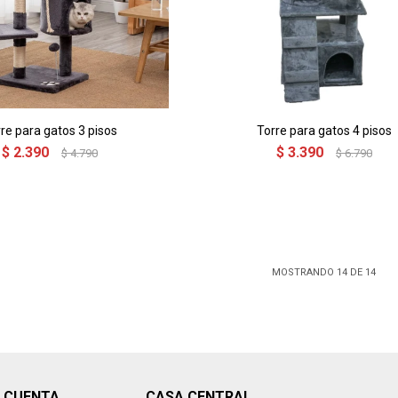
re para gatos 3 pisos
Torre para gatos 4 pisos
$
2.390
$
3.390
$
4.790
$
6.790
MOSTRANDO
14
DE
14
I CUENTA
CASA CENTRAL