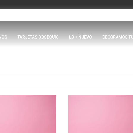
VOS
TARJETAS OBSEQUIO
LO + NUEVO
DECORAMOS T