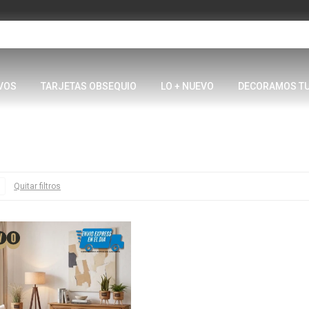
VOS
TARJETAS OBSEQUIO
LO + NUEVO
DECORAMOS T
Quitar filtros