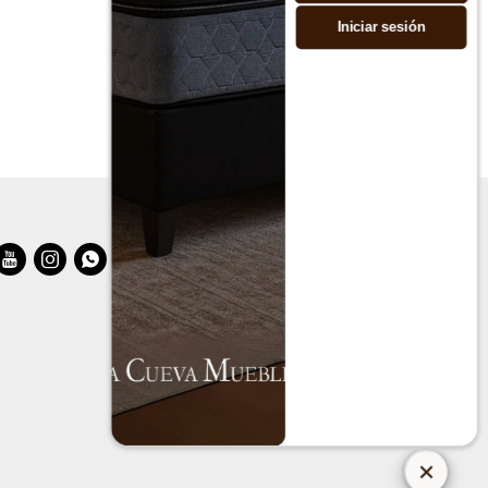
Iniciar sesión


