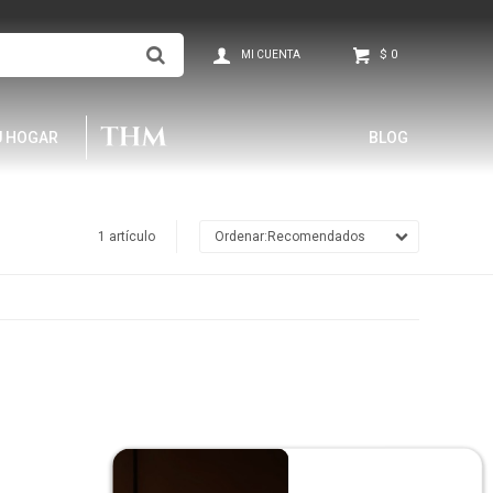
$
0
U HOGAR
BLOG
1 artículo
Recomendados