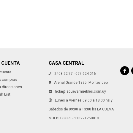
Continuar
Continuar
I CUENTA
CASA CENTRAL

 cuenta
2408 92 77 - 097 624 016
s compras
Arenal Grande 1395, Montevideo
s direcciones
hola@lacuevamuebles.com.uy
h List
Lunes a Viernes 09:00 a 18:00 hs y
Sábados de 09:00 a 13:00 hs LA CUEVA
MUEBLES SRL - 218221250013