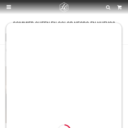

SOMMIER QUEEN EN COLOR NEGRO EN NUEVOS
Recomendados
Filtrando por:
Dormitorio
Sommiers
Sommier queen
Color:
Negro
Quitar filtros
¡Sumate a la forma más ágil de comprar!
¡Sumate a la forma más ágil de comprar!